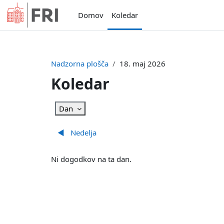
Preskoči na glavno vsebino
Domov
Koledar
Nadzorna plošča
18. maj 2026
Koledar
Dan
◀︎
Nedelja
Ni dogodkov na ta dan.