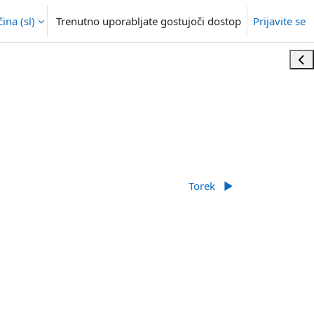
na ‎(sl)‎
Trenutno uporabljate gostujoči dostop
Prijavite se
Odp
Torek
▶︎