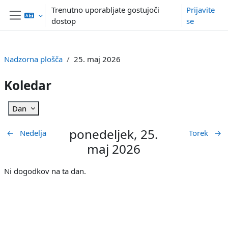
Preskoči na glavno vsebino
Trenutno uporabljate gostujoči
Prijavite
dostop
se
Stransko polje
Nadzorna plošča
25. maj 2026
Koledar
Dan
ponedeljek, 25.
←
Nedelja
Torek
→
maj 2026
Ni dogodkov na ta dan.