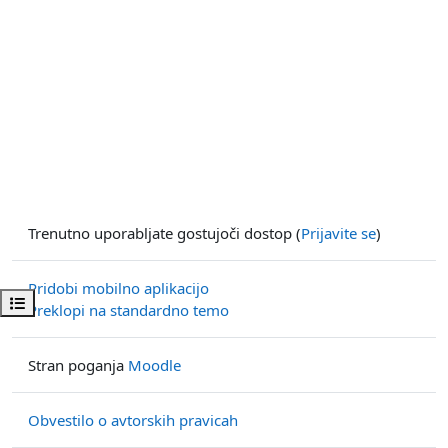
Trenutno uporabljate gostujoči dostop (
Prijavite se
)
Pridobi mobilno aplikacijo
Odpri kazalo predmeta
Preklopi na standardno temo
Stran poganja
Moodle
Obvestilo o avtorskih pravicah