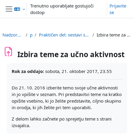
Preskoči na glavno vsebino
Trenutno uporabljate gostujoči
Prijavite
dostop
se
Stransko polje
Nadzorna plošča
par
Praktičen del: sestavi svojo učno aktivnost
Izbira teme za učno aktivnost
Izbira teme za učno aktivnost
Zahteve zaključka
Rok za oddajo:
sobota, 21. oktober 2017, 23.55
Do 21. 10. 2016 izberite temo svoje učne aktivnosti
in jo vpišite v seznam. Pri predstavitvi teme na kratko
opišite vsebino, ki jo želite predstavite, ciljno skupino
in orodja, ki jih želite pri tem uporabiti.
Z delom lahko začnete po sprejetju teme s strani
izvajalca.