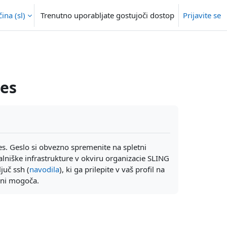
na ‎(sl)‎
Trenutno uporabljate gostujoči dostop
Prijavite se
nes
s. Geslo si obvezno spremenite na spletni
alniške infrastrukture v okviru organizacie SLING
juč ssh (
navodila
), ki ga prilepite v vaš profil na
H ni mogoča.