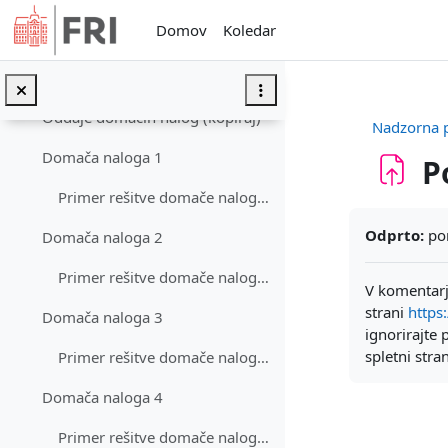
Preskoči na glavno vsebino
Domov
Koledar
Kako pisati kodo v go
Video vodič za go
Oddaje domačih nalog (kopiraj)
Nadzorna 
Domača naloga 1
P
Primer rešitve domače naloge 1
Zahteve zak
Odprto:
pon
Domača naloga 2
Primer rešitve domače naloge 2
V komentarj
strani
https:
Domača naloga 3
ignorirajte 
spletni stra
Primer rešitve domače naloge 3
Domača naloga 4
Primer rešitve domače naloge 4