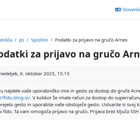
Slovenšči
plošča
ps
Splošno
Podatki za prijavo na gručo Arnes
odatki za prijavo na gručo Ar
ljučka
edeljek, 6. oktober 2025, 15.15
u najdete vaše uporabniško ime in geslo za dostop do gruče Arne
//fido.sling.si
/
. V kolikor že imate račun za dostop do superračun
prejeto geslo in uporabite vaše obstoječe geslo. Ustvarite si svoj kl
ni fido. Ta vam omogoča prijavo na gručo. Prijava brez ključa SS