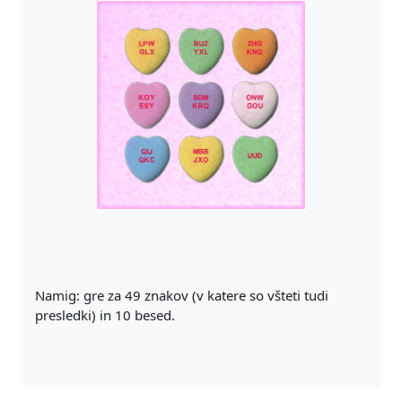
Namig: gre za 49 znakov (v katere so všteti tudi
presledki) in 10 besed.