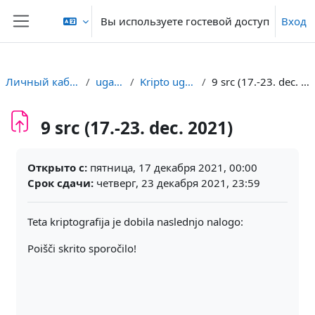
Перейти к основному содержанию
Вы используете гостевой доступ
Вход
Боковая панель
Личный кабинет
uganka
Kripto uganke
9 src (17.-23. dec. 2021)
9 src (17.-23. dec. 2021)
Требуемые условия завершения
Открыто с:
пятница, 17 декабря 2021, 00:00
Срок сдачи:
четверг, 23 декабря 2021, 23:59
Teta kriptografija je dobila naslednjo
nalogo:
Poišči skrito sporočilo!