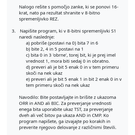
Nalogo rešite s pomočjo zanke, ki se ponovi 16-
krat, nato pa rezultat shranite v 8-bitno
spremenljivko REZ.
3.
Napišite program, ki v 8-bitni spremenljivki S1
naredi naslednje:
a) pobriše (postavi na 0) bita 7 in 6
b) bite 2, 4 in 5 postavi na 1
c) bita 0 in 3 'obrne', torej bit, ki je prej imel
vrednost 1, mora biti sedaj 0 in obratno.
d) preveri ali je bit 5 enak 0 in v tem primeru
skoči na nek ukaz
e) preveri ali je bit 5 enak 1 in bit 2 enak 0 in v
tem primeru skoči na nek ukaz
Navodilo: Bite postavljajte in brišite z ukazoma
ORR in AND ali BIC. Za preverjanje vrednosti
enega bita uporabite ukaz TST, za preverjanje
dveh ali več bitov pa ukaza AND in CMP. Ko
program napišete, ga izvajajte po korakih in
preverite njegovo delovanje z različnimi števili.