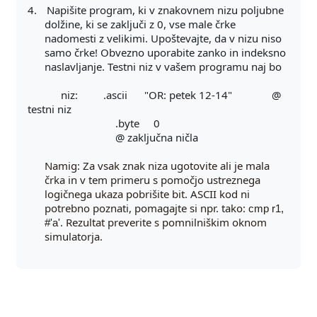
4.
Napišite program, ki v znakovnem nizu poljubne
dolžine, ki se zaključi z 0, vse male črke
nadomesti z velikimi. Upoštevajte, da v nizu niso
samo črke! Obvezno uporabite zanko in indeksno
naslavljanje. Testni niz v vašem programu naj bo
niz: .ascii "OR: petek 12-14" @
testni niz
.byte 0
@ zaključna ničla
Namig: Za vsak znak niza ugotovite ali je mala
črka in v tem primeru s pomočjo ustreznega
logičnega ukaza pobrišite bit. ASCII kod ni
potrebno poznati, pomagajte si npr. tako:
cmp r1,
. Rezultat preverite s pomnilniškim oknom
#'a'
simulatorja.