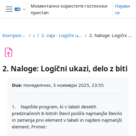
Оди до главна содржина
Моментално користите гостински
Најави
пристап
се
Страничен панел
Контролна табла
or
2. vaja - Logični ukazi, delo z biti
2. Naloge: Logični ukazi, delo z biti
2. Naloge: Logični ukazi, delo z biti
Услови за завршување
Due:
понеделник, 3 ноември 2025, 23:55
1. Napišite program, ki v tabeli desetih
predznačenih 8-bitnih števil poišče najmanjše število
in zamenja prvi element v tabeli in najdeni najmanjši
element. Primer: