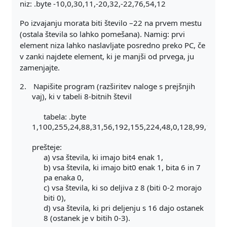
niz: .byte -10,0,30,11,-20,32,-22,76,54,12
Po izvajanju morata biti število –22 na prvem mestu
(ostala števila so lahko pomešana). Namig: prvi
element niza lahko naslavljate posredno preko PC, če
v zanki najdete element, ki je manjši od prvega, ju
zamenjajte.
2.
Napišite program (razširitev naloge s prejšnjih
vaj), ki v tabeli 8-bitnih števil
tabela: .byte
1,100,255,24,88,31,56,192,155,224,48,0,128,99,147,
prešteje:
a) vsa števila, ki imajo bit4 enak 1,
b) vsa števila, ki imajo bit0 enak 1, bita 6 in 7
pa enaka 0,
c) vsa števila, ki so deljiva z 8 (biti 0-2 morajo
biti 0),
d) vsa števila, ki pri deljenju s 16 dajo ostanek
8 (ostanek je v bitih 0-3).