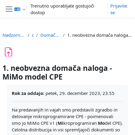
Preskoči na glavno vsebino
Trenutno uporabljate gostujoči
Prijavite
dostop
se
Stransko polje
Nadzorna plošča
or
Domače naloge
1. neobvezna domača naloga - MiMo model CPE
1. neobvezna domača naloga -
MiMo model CPE
Zahteve zaključka
Rok za oddajo:
petek, 29. december 2023, 23.55
Na predavanjih in vajah smo predstavili zgradbo in
delovanje mikroprogramirane CPE - poimenovali
smo jo MiMo CPE v1 (
Mi
kroprogramiran
Mo
del CPE).
Celotna distribucija in vsi spremljajoči dokumenti so