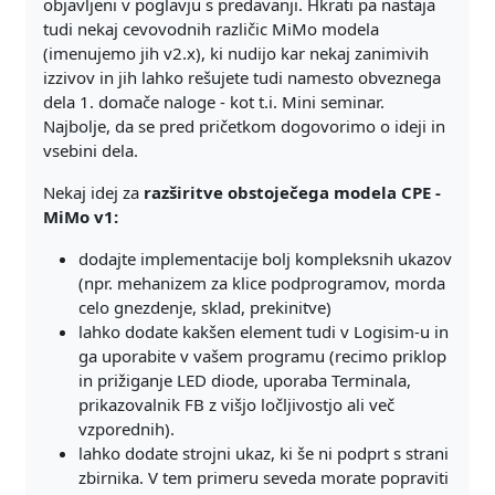
objavljeni v poglavju s predavanji. Hkrati pa nastaja
tudi nekaj cevovodnih različic MiMo modela
(imenujemo jih v2.x), ki nudijo kar nekaj zanimivih
izzivov in jih lahko rešujete tudi namesto obveznega
dela 1. domače naloge - kot t.i. Mini seminar.
Najbolje, da se pred pričetkom dogovorimo o ideji in
vsebini dela.
Nekaj idej za
razširitve obstoječega modela CPE -
MiMo v1:
dodajte implementacije bolj kompleksnih ukazov
(npr. mehanizem za klice podprogramov, morda
celo gnezdenje, sklad, prekinitve)
lahko dodate kakšen element tudi v Logisim-u in
ga uporabite v vašem programu (recimo priklop
in prižiganje LED diode, uporaba Terminala,
prikazovalnik FB z višjo ločljivostjo ali več
vzporednih).
lahko dodate strojni ukaz, ki še ni podprt s strani
zbirnika. V tem primeru seveda morate popraviti