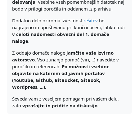
delovanja
. Vsebine vseh pomembnejših datotek naj
bodo v prilogi poročila in oddanem .zip arhivu.
Dodatno delo oziroma izvrstnost
rešitev
bo
nagrajeno in upoštevano pri končni oceni, lahko tudi
v celoti nadomesti obvezni del 1. domače
naloge
.
Z oddajo domače naloge
jamčite vaše izvirno
avtorstvo
. Vso zunanjo pomoč (viri,...) navedite v
poročilu in referencah.
Po možnosti vsebine
objavite na katerem od javnih portalov
(Youtube, Github, BitBucket, GitBook,
Wordpress, ...).
Seveda vam z veseljem pomagam pri vašem delu,
zato
vprašajte in pridite na diskusijo.