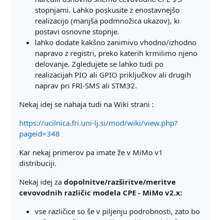
stopnjami. Lahko poskusite z enostavnejšo
realizacijo (manjša podmnožica ukazov), ki
postavi osnovne stopnje.
lahko dodate kakšno zanimivo vhodno/izhodno
napravo z registri, preko katerih krmilimo njeno
delovanje. Zgledujete se lahko tudi po
realizacijah PIO ali GPIO priključkov ali drugih
naprav pri FRI-SMS ali STM32.
Nekaj idej se nahaja tudi na Wiki strani :
https://ucilnica.fri.uni-lj.si/mod/wiki/view.php?
pageid=348
Kar nekaj primerov pa imate že v MiMo v1
distribuciji.
Nekaj idej za
dopolnitve/razširitve/meritve
cevovodnih različic modela CPE - MiMo v2.x:
vse različice so še v piljenju podrobnosti, zato bo