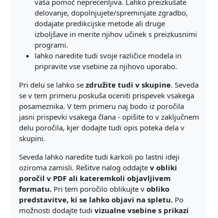
vaša pomoč neprecenljiva. Lahko preizkušate
delovanje, dopolnjujete/spreminjate zgradbo,
dodajate predikcijske metode ali druge
izboljšave in merite njihov učinek s preizkusnimi
programi.
lahko naredite tudi svoje različice modela in
pripravite vse vsebine za njihovo uporabo.
Pri delu se lahko se
združite tudi v skupine
. Seveda
se v tem primeru poskuša oceniti prispevek vsakega
posameznika. V tem primeru naj bodo iz poročila
jasni prispevki vsakega člana - opišite to v zaključnem
delu poročila, kjer dodajte tudi opis poteka dela v
skupini.
Seveda lahko naredite tudi karkoli po lastni ideji
oziroma zamisli. Rešitve nalog oddajte
v obliki
poročil v PDF ali kateremkoli objavljivem
formatu.
Pri tem poročilo oblikujte v
obliko
predstavitve, ki se lahko objavi na spletu.
Po
možnosti dodajte tudi
vizualne vsebine s prikazi