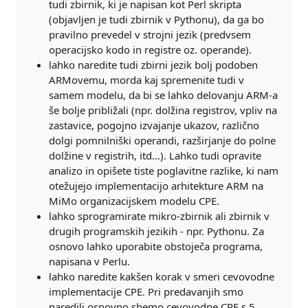
tudi zbirnik, ki je napisan kot Perl skripta
(objavljen je tudi zbirnik v Pythonu), da ga bo
pravilno prevedel v strojni jezik (predvsem
operacijsko kodo in registre oz. operande).
lahko naredite tudi zbirni jezik bolj podoben
ARMovemu, morda kaj spremenite tudi v
samem modelu, da bi se lahko delovanju ARM-a
še bolje približali (npr. dolžina registrov, vpliv na
zastavice, pogojno izvajanje ukazov, različno
dolgi pomnilniški operandi, razširjanje do polne
dolžine v registrih, itd...). Lahko tudi opravite
analizo in opišete tiste poglavitne razlike, ki nam
otežujejo implementacijo arhitekture ARM na
MiMo organizacijskem modelu CPE.
lahko sprogramirate mikro-zbirnik ali zbirnik v
drugih programskih jezikih - npr. Pythonu. Za
osnovo lahko uporabite obstoječa programa,
napisana v Perlu.
lahko naredite kakšen korak v smeri cevovodne
implementacije CPE. Pri predavanjih smo
naredili osnovno shemo cevovodne CPE s 5