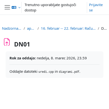
Preskoči na glavno vsebino
Trenutno uporabljate gostujoči
Prijavite
dostop
se
Stransko polje
Nadzorna plošča
aps2uni
16. februar -- 22. februar: Računska zahtevnost
DN01
DN01
Zahteve zaključka
Rok za oddajo:
nedelja, 8. marec 2026, 23.59
Oddajte datoteki
in
.
uredi.cpp
diagrami.pdf