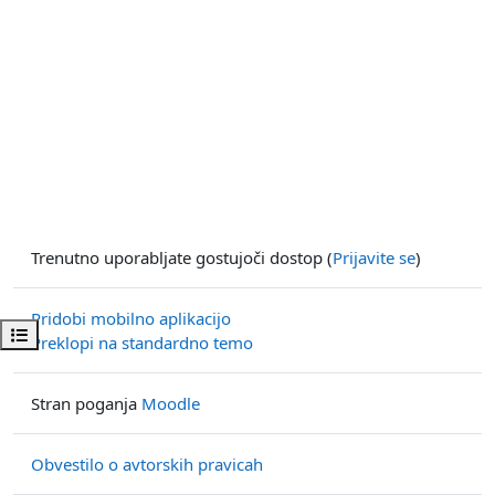
Trenutno uporabljate gostujoči dostop (
Prijavite se
)
Pridobi mobilno aplikacijo
Odpri kazalo predmeta
Preklopi na standardno temo
Stran poganja
Moodle
Obvestilo o avtorskih pravicah