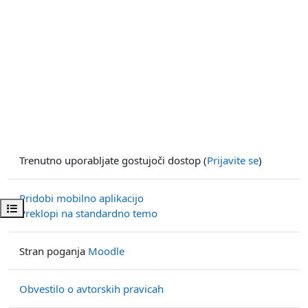
Trenutno uporabljate gostujoči dostop (
Prijavite se
)
Pridobi mobilno aplikacijo
Odpri kazalo predmeta
Preklopi na standardno temo
Stran poganja
Moodle
Obvestilo o avtorskih pravicah