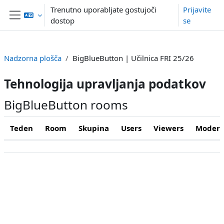
Preskoči na glavno vsebino
Trenutno uporabljate gostujoči
Prijavite
dostop
se
Stransko polje
Nadzorna plošča
BigBlueButton | Učilnica FRI 25/26
Tehnologija upravljanja podatkov
BigBlueButton rooms
Teden
Room
Skupina
Users
Viewers
Modera