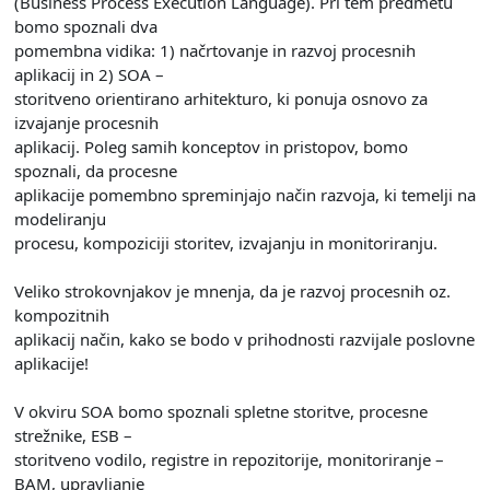
(Business Process Execution Language). Pri tem predmetu
bomo spoznali dva
pomembna vidika: 1) načrtovanje in razvoj procesnih
aplikacij in 2) SOA –
storitveno orientirano arhitekturo, ki ponuja osnovo za
izvajanje procesnih
aplikacij. Poleg samih konceptov in pristopov, bomo
spoznali, da procesne
aplikacije pomembno spreminjajo način razvoja, ki temelji na
modeliranju
procesu, kompoziciji storitev, izvajanju in monitoriranju.
Veliko strokovnjakov je mnenja, da je razvoj procesnih oz.
kompozitnih
aplikacij način, kako se bodo v prihodnosti razvijale poslovne
aplikacije!
V okviru SOA bomo spoznali spletne storitve, procesne
strežnike, ESB –
storitveno vodilo, registre in repozitorije, monitoriranje –
BAM, upravljanje