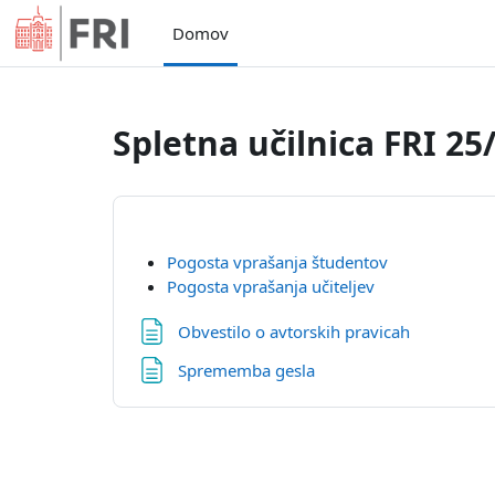
Preskoči na glavno vsebino
Domov
Spletna učilnica FRI 25
Pogosta vprašanja študentov
Pogosta vprašanja učiteljev
Stran
Obvestilo o avtorskih pravicah
Stran
Sprememba gesla