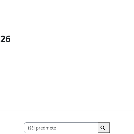
/26
Išči predmete