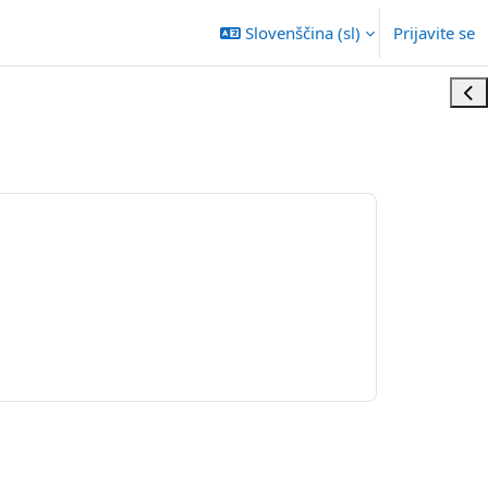
Slovenščina ‎(sl)‎
Prijavite se
Odp