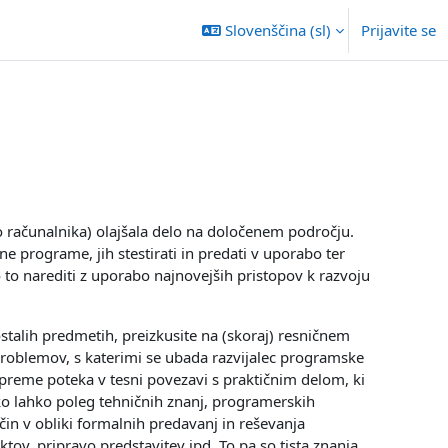
Slovenščina ‎(sl)‎
Prijavite se
jo računalnika) olajšala delo na določenem področju.
ne programe, jih stestirati in predati v uporabo ter
to narediti z uporabo najnovejših pristopov k razvoju
ostalih predmetih, preizkusite na (skoraj) resničnem
n problemov, s katerimi se ubada razvijalec programske
preme poteka v tesni povezavi s praktičnim delom, ki
ko lahko poleg tehničnih znanj, programerskih
ačin v obliki formalnih predavanj in reševanja
ov, pripravo predstavitev ipd. To pa so tista znanja,