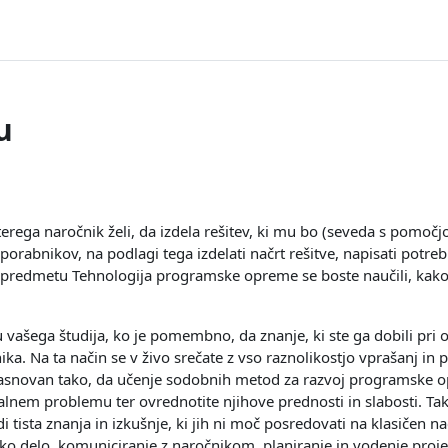
u
terega naročnik želi, da izdela rešitev, ki mu bo (seveda s pomoč
orabnikov, na podlagi tega izdelati načrt rešitve, napisati potreb
i predmetu Tehnologija programske opreme se boste naučili, kako 
 vašega študija, ko je pomembno, da znanje, ki ste ga dobili pri 
ika. Na ta način se v živo srečate z vso raznolikostjo vprašanj i
 zasnovan tako, da učenje sodobnih metod za razvoj programske o
nem problemu ter ovrednotite njihove prednosti in slabosti. Ta
 tista znanja in izkušnje, ki jih ni moč posredovati na klasičen n
o delo, komuniciranje z naročnikom, planiranje in vodenje projekt