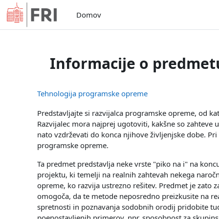
Preskoči na glavno vsebino
Domov
Informacije o predmet
Tehnologija programske opreme
Predstavljajte si razvijalca programske opreme, od ka
Razvijalec mora najprej ugotoviti, kakšne so zahteve up
nato vzdrževati do konca njihove življenjske dobe. Pr
programske opreme.
Ta predmet predstavlja neke vrste "piko na i" na koncu
projektu, ki temelji na realnih zahtevah nekega naročn
opreme, ko razvija ustrezno rešitev. Predmet je zato
omogoča, da te metode neposredno preizkusite na real
spretnosti in poznavanja sodobnih orodij pridobite tudi
poenostavljenih primerov, npr. sposobnost za skupinsk