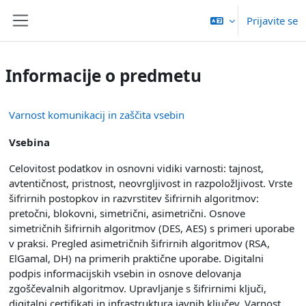
Preskoči na glavno vsebino
Prijavite se
Stransko polje
Informacije o predmetu
Varnost komunikacij in zaščita vsebin
Vsebina
Celovitost podatkov in osnovni vidiki varnosti: tajnost,
avtentičnost, pristnost, neovrgljivost in razpoložljivost. Vrste
šifrirnih postopkov in razvrstitev šifrirnih algoritmov:
pretočni, blokovni, simetrični, asimetrični. Osnove
simetričnih šifrirnih algoritmov (DES, AES) s primeri uporabe
v praksi. Pregled asimetričnih šifrirnih algoritmov (RSA,
ElGamal, DH) na primerih praktične uporabe. Digitalni
podpis informacijskih vsebin in osnove delovanja
zgoščevalnih algoritmov. Upravljanje s šifrirnimi ključi,
digitalni certifikati in infrastruktura javnih ključev. Varnost