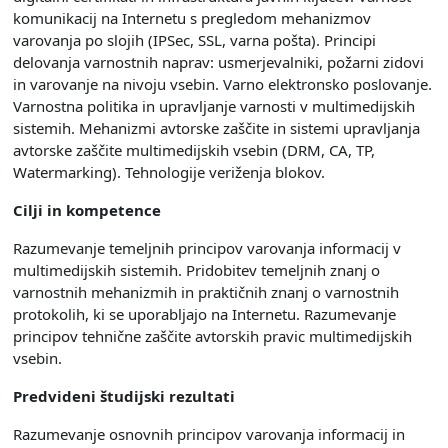
komunikacij na Internetu s pregledom mehanizmov
varovanja po slojih (IPSec, SSL, varna pošta). Principi
delovanja varnostnih naprav: usmerjevalniki, požarni zidovi
in varovanje na nivoju vsebin. Varno elektronsko poslovanje.
Varnostna politika in upravljanje varnosti v multimedijskih
sistemih. Mehanizmi avtorske zaščite in sistemi upravljanja
avtorske zaščite multimedijskih vsebin (DRM, CA, TP,
Watermarking). Tehnologije veriženja blokov.
Cilji in kompetence
Razumevanje temeljnih principov varovanja informacij v
multimedijskih sistemih. Pridobitev temeljnih znanj o
varnostnih mehanizmih in praktičnih znanj o varnostnih
protokolih, ki se uporabljajo na Internetu. Razumevanje
principov tehnične zaščite avtorskih pravic multimedijskih
vsebin.
Predvideni študijski rezultati
Razumevanje osnovnih principov varovanja informacij in