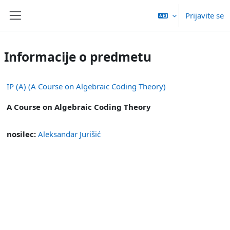
Preskoči na glavno vsebino
Prijavite se
Stransko polje
Informacije o predmetu
IP (A) (A Course on Algebraic Coding Theory)
A Course on Algebraic Coding Theory
nosilec:
Aleksandar Jurišić