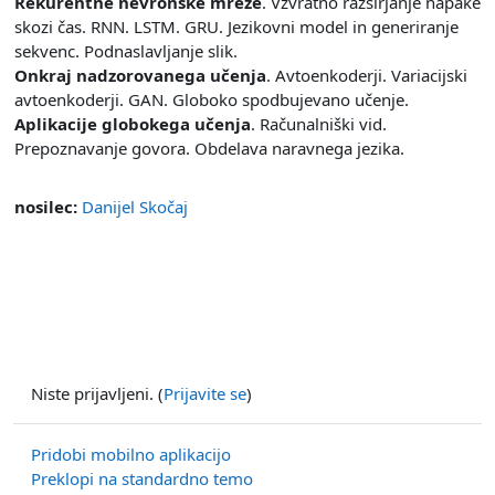
Rekurentne nevronske mreže
. Vzvratno razširjanje napake
skozi čas. RNN. LSTM. GRU. Jezikovni model in generiranje
sekvenc. Podnaslavljanje slik.
Onkraj nadzorovanega učenja
. Avtoenkoderji. Variacijski
avtoenkoderji. GAN. Globoko spodbujevano učenje.
Aplikacije globokega učenja
. Računalniški vid.
Prepoznavanje govora. Obdelava naravnega jezika.
nosilec:
Danijel Skočaj
Niste prijavljeni. (
Prijavite se
)
Pridobi mobilno aplikacijo
Preklopi na standardno temo