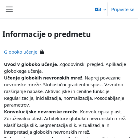
Preskoči na glavno vsebino
Prijavite se
Stransko polje
Informacije o predmetu
Globoko učenje
Uvod v globoko učenje
. Zgodovinski pregled. Aplikacije
globokega učenja.
Učenje globokih nevronskih mrež
. Naprej povezane
nevronske mreže. Stohastični gradientni spust. Vzvratno
razširjanje napake. Aktivacijske in cenilne funkcije.
Regularizacija, inicializacija, normalizacija. Posodabljanje
parametrov.
Konvolucijske nevronske mreže
. Konvolucijska plast.
Združevalna plast. Arhitekture globokih nevronskih mrež.
Klasifikacija slik. Segmentacija slik. Vizualizacija in
interpretacija globokih nevronskih mrež.