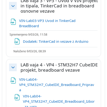
LAB vaja 3 - VP3 - Uvod v VIN projekt
in tipala, TinkerCad in breadboard
Skrči
osnovne vezave
VIN-Lab03-VP3 Uvod in TinkerCad
Datoteka
BreadBoard
Spremenjeno 9/03/26, 11:58
Datoteka
Dodatek: TinkerCad in vezave z Arduino
Naloženo 9/03/26, 08:39
LAB vaja 4 - VP4 - STM32H7 CubeIDE
projekt, breadboard vezave
Skrči
VIN-Lab04-
VP4_STM32H7_CubeIDE_Breadboard_Priprav
Datoteka
a
VIN-Lab04-
VP4_STM32H7_CubeIDE_Breadboard_Izbor
Datoteka
_za_vajo