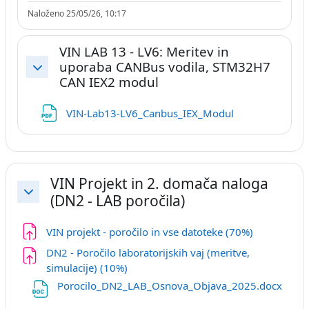
Naloženo 25/05/26, 10:17
VIN LAB 13 - LV6: Meritev in
uporaba CANBus vodila, STM32H7
Skrči
CAN IEX2 modul
Datoteka
VIN-Lab13-LV6_Canbus_IEX_Modul
VIN Projekt in 2. domača naloga
(DN2 - LAB poročila)
Skrči
Naloga
VIN projekt - poročilo in vse datoteke (70%)
DN2 - Poročilo laboratorijskih vaj (meritve,
Naloga
simulacije) (10%)
Datot
Porocilo_DN2_LAB_Osnova_Objava_2025.docx