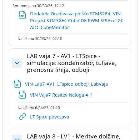
Spremenjeno 30/03/26, 12:12
Dodatek: Gradiva za ploščo STM32F4: VIN-
Projekt STM32F4 CubeIDE PWM SPIAcc I2C
Datoteka
ADC CubeMonitor
Naloženo 30/03/26, 02:10
LAB vaja 7 - AV1 - LTSpice -
simulacije: kondenzator, tuljava,
Skrči
prenosna linija, odboji
Datoteka
VIN-Lab7-AV1_LTspice_odboji_LabVaja
Datoteka
VIN Vaja7 Resitev Naloga 4-1
Naloženo 6/04/23, 01:10
URL
LT Spice povezava
LAB vaja 8 - LV1 - Meritve dolžine,