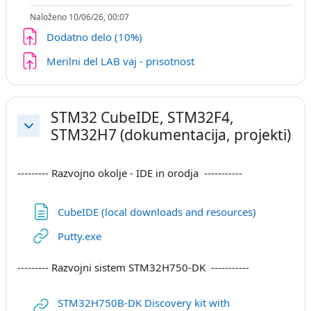
Naloženo 10/06/26, 00:07
Naloga
Dodatno delo (10%)
Naloga
Merilni del LAB vaj - prisotnost
STM32 CubeIDE, STM32F4,
STM32H7 (dokumentacija, projekti)
Skrči
--------- Razvojno okolje - IDE in orodja -----------
Stran
CubeIDE (local downloads and resources)
URL
Putty.exe
--------- Razvojni sistem STM32H750-DK -----------
STM32H750B-DK Discovery kit with