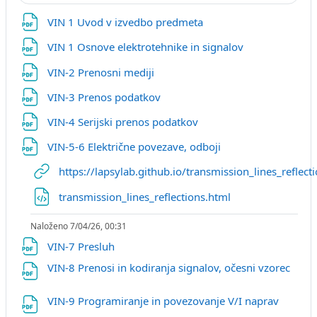
Datoteka
VIN 1 Uvod v izvedbo predmeta
Datoteka
VIN 1 Osnove elektrotehnike in signalov
Datoteka
VIN-2 Prenosni mediji
Datoteka
VIN-3 Prenos podatkov
Datoteka
VIN-4 Serijski prenos podatkov
Datoteka
VIN-5-6 Električne povezave, odboji
https://lapsylab.github.io/transmission_lines_reflect
Datoteka
transmission_lines_reflections.html
Naloženo 7/04/26, 00:31
Datoteka
VIN-7 Presluh
VIN-8 Prenosi in kodiranja signalov, očesni vzorec
Datoteka
Datotek
VIN-9 Programiranje in povezovanje V/I naprav