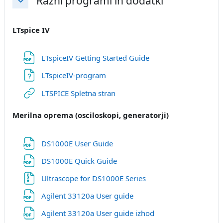
Razni programi in dodatki
Skrči
LTspice IV
Datoteka
LTspiceIV Getting Started Guide
Datoteka
LTspiceIV-program
URL
LTSPICE Spletna stran
Merilna oprema (osciloskopi, generatorji)
Datoteka
DS1000E User Guide
Datoteka
DS1000E Quick Guide
Datoteka
Ultrascope for DS1000E Series
Datoteka
Agilent 33120a User guide
Datoteka
Agilent 33120a User guide izhod