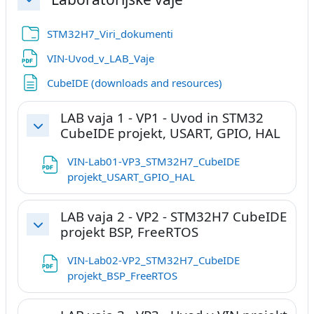
Skrči
Mapa
STM32H7_Viri_dokumenti
Datoteka
VIN-Uvod_v_LAB_Vaje
Stran
CubeIDE (downloads and resources)
LAB vaja 1 - VP1 - Uvod in STM32
CubeIDE projekt, USART, GPIO, HAL
Skrči
VIN-Lab01-VP3_STM32H7_CubeIDE
Datoteka
projekt_USART_GPIO_HAL
LAB vaja 2 - VP2 - STM32H7 CubeIDE
projekt BSP, FreeRTOS
Skrči
VIN-Lab02-VP2_STM32H7_CubeIDE
Datoteka
projekt_BSP_FreeRTOS