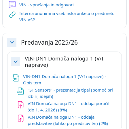
Forum
VIN - vprašanja in odgovori
Interna anonimna vsebinska anketa o predmetu
URL
VIN VSP
Predavanja 2025/26
Skrči
VIN-DN1 Domača naloga 1 (V/I
naprave)
Skrči
VIN-DN1 Domača naloga 1 (V/I naprave) -
Datoteka
Opis tem
"ST Sensors" - prezentacija tipal (pomoč pri
Datoteka
izbiri, idejah)
VIN Domača naloga DN1 - oddaja poročil
(do 1. 4. 2026) (8%)
VIN Domača naloga DN1 - oddaja
predstavitev (lahko po predstavitvi) (2%)