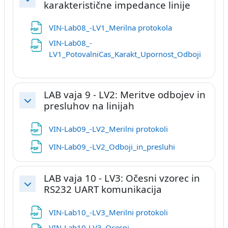
karakteristične impedance linije
Skrči
Datoteka
VIN-Lab08_-LV1_Merilna protokola
VIN-Lab08_-
Datotek
LV1_PotovalniCas_Karakt_Upornost_Odboji
LAB vaja 9 - LV2: Meritve odbojev in
presluhov na linijah
Skrči
Datoteka
VIN-Lab09_-LV2_Merilni protokoli
Datoteka
VIN-Lab09_-LV2_Odboji_in_presluhi
LAB vaja 10 - LV3: Očesni vzorec in
RS232 UART komunikacija
Skrči
Datoteka
VIN-Lab10_-LV3_Merilni protokoli
VIN-Lab10-LV3_Ocesni