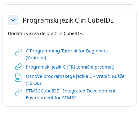
Programski jezik C in CubeIDE
Skrči
Dodatni viri za delo v C in CubeIDE.
C Programming Tutorial for Beginners
URL
(Youtube)
URL
Programski jezik C (FRI tehnični predmet)
Osnove programskega jezika C - Vrabič. Kuščer
Datoteka
(FS UL)
STM32CubeIDE - Integrated Development
URL
Environment for STM32