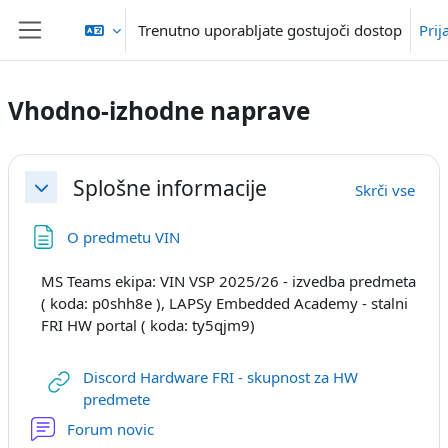
Preskoči na glavno vsebino
Trenutno uporabljate gostujoči dostop
Prij
Stransko polje
Vhodno-izhodne naprave
Osnutek odseka
Splošne informacije
Skrči vse
Skrči
Stran
O predmetu VIN
MS Teams ekipa: VIN VSP 2025/26 - izvedba predmeta
( koda: p0shh8e ), LAPSy Embedded Academy - stalni
FRI HW portal ( koda: ty5qjm9)
Discord Hardware FRI - skupnost za HW
URL
predmete
Forum novic