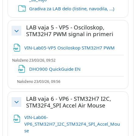
Mapa
Gradiva za LAB delo (listine, navodila, ...)
LAB vaja 5 - VP5 - Osciloskop,
STM32H7 PWM signal in primeri
Skrči
Datoteka
VIN-Lab05-VP5 Osciloskop STM32H7 PWM
Naloženo 23/03/26, 09:52
Datoteka
DHO900 QuickGuide EN
Naloženo 23/03/26, 09:56
LAB vaja 6 - VP6 - STM32H7 I2C,
STM32F4_SPI Accel Air Mouse
Skrči
VIN-Lab06-
VP6_STM32H7_I2C_STM32F4_SPI_Accel_Mou
Datoteka
se