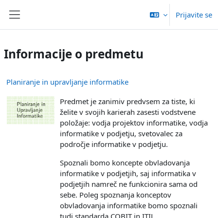
Preskoči na glavno vsebino
Prijavite se
Stransko polje
Informacije o predmetu
Planiranje in upravljanje informatike
Predmet je zanimiv predvsem za tiste, ki
želite v svojih karierah zasesti vodstvene
položaje: vodja projektov informatike, vodja
informatike v podjetju, svetovalec za
področje informatike v podjetju.
Spoznali bomo koncepte obvladovanja
informatike v podjetjih, saj informatika v
podjetjih namreč ne funkcionira sama od
sebe. Poleg spoznanja konceptov
obvladovanja informatike bomo spoznali
tudi standarda COBIT in ITIL.