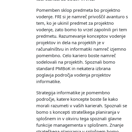
Pomemben sklop predmeta bo projektno
vodenje. FRI si je namreč privoščil avanturo s
tem, ko je ukinil predmet za projektno
vodenje, zato bomo to vrzel zapolnili pri tem
predmetu. Razumevanje konceptov vodenje
projektov in dela na projektih je v
računalništvu in informatiki namreč izjemno
pomembno. Celo kariero boste namreč
sodelovali na projektih. Spoznali bomo
standard PMBoK in nekatera izbrana
poglavja področja vodenja projektov
informatike.
Strategija informatike je pomembno
področje, katere koncepte boste še kako
morali razumeti v vaših karierah. Spoznali se
bomo s koncepti strateškega planiranja v
splošnem in v okviru tega spoznali glavne
funkcije managementa v splošnem. Znanje
strateškega planiranja v splošnem bomo