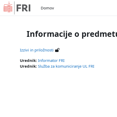
Preskoči na glavno vsebino
Domov
Informacije o predmet
Izzivi in priložnosti
Urednik:
Informator FRI
Urednik:
Služba za komuniciranje UL FRI