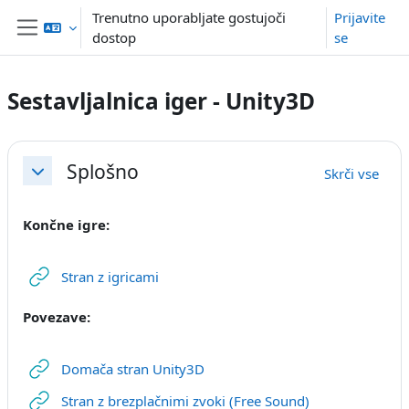
Preskoči na glavno vsebino
Trenutno uporabljate gostujoči
Prijavite
dostop
se
Stransko polje
Sestavljalnica iger - Unity3D
Osnutek odseka
Splošno
Skrči vse
Skrči
Končne igre:
URL
Stran z igricami
Povezave:
URL
Domača stran Unity3D
URL
Stran z brezplačnimi zvoki (Free Sound)