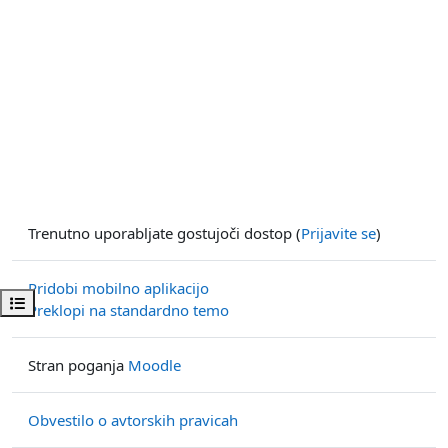
Trenutno uporabljate gostujoči dostop (
Prijavite se
)
Pridobi mobilno aplikacijo
Odpri kazalo predmeta
Preklopi na standardno temo
Stran poganja
Moodle
Obvestilo o avtorskih pravicah