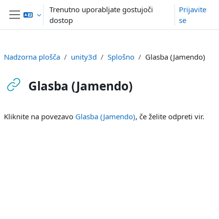
Preskoči na glavno vsebino
Trenutno uporabljate gostujoči
Prijavite
dostop
se
Stransko polje
Nadzorna plošča
unity3d
Splošno
Glasba (Jamendo)
Glasba (Jamendo)
Zahteve zaključka
Kliknite na povezavo
Glasba (Jamendo)
, če želite odpreti vir.