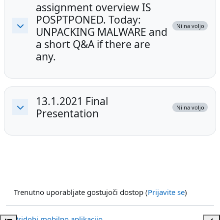
assignment overview IS
POSPTPONED. Today:
Ni na voljo
UNPACKING MALWARE and
Skrči
a short Q&A if there are
any.
13.1.2021 Final
Ni na voljo
Presentation
Skrči
Trenutno uporabljate gostujoči dostop (
Prijavite se
)
Pridobi mobilno aplikacijo