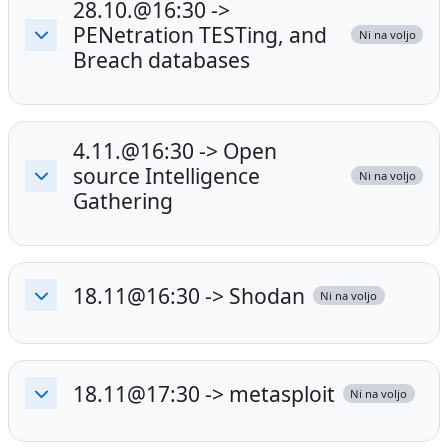
28.10.@16:30 ->
PENetration TESTing, and
Ni na voljo
Skrči
Breach databases
4.11.@16:30 -> Open
source Intelligence
Ni na voljo
Skrči
Gathering
18.11@16:30 -> Shodan
Ni na voljo
Skrči
18.11@17:30 -> metasploit
Ni na voljo
Skrči