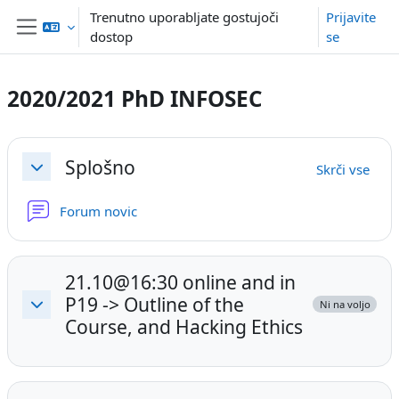
Preskoči na glavno vsebino
Trenutno uporabljate gostujoči
Prijavite
dostop
se
Stransko polje
2020/2021 PhD INFOSEC
Osnutek odseka
Splošno
Skrči vse
Skrči
Forum novic
21.10@16:30 online and in
P19 -> Outline of the
Ni na voljo
Skrči
Course, and Hacking Ethics