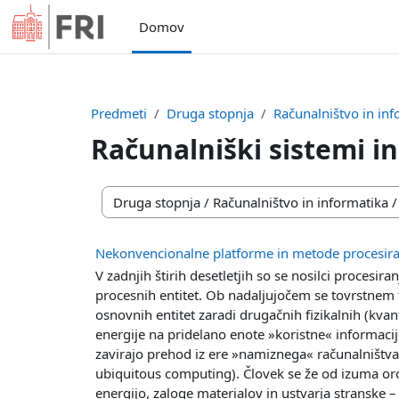
Preskoči na glavno vsebino
Domov
Predmeti
Druga stopnja
Računalništvo in inf
Računalniški sistemi i
Kategorije predmetov
Nekonvencionalne platforme in metode procesira
V zadnjih štirih desetletjih so se nosilci procesira
procesnih entitet. Ob nadaljujočem se tovrstnem t
osnovnih entitet zaradi drugačnih fizikalnih (kvant
energije na pridelano enote »koristne« informacije
zavirajo prehod iz ere »namiznega« računalništva 
ubiquitous computing). Človek se že od izuma oro
energijo, zaloge materialov in ustvarja stranske 