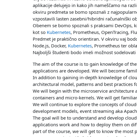
aplikacije delujejo in kako jih nameščamo na ra
okviru predmeta se bomo spoznali z najpopularne
vzpostavili lasten zasebni/hibridni računalniški ob
Obenem se bomo spoznali s praksami DevOps, ki s
kot so
Kubernetes
, Prometheus, OpenTracing, Flue
Predmet je praktično orientiran. V okviru vaj bod
Node.js, Docker,
Kubernetes
, Prometheus ter obl
Najboljši študenti bodo imeli možnost sodelovati 
The aim of the course is to gain knowledge of t
applications are developed. We will become famili
In addition to gaining in-depth knowledge of cloud
architectural model, patterns and best practices 
We will begin with the microservice architecture
containers and micro-kernels. We will get familiar
We will continue to explore the concepts of cloud-
development models, event streaming aka Apache Ka
The goal will be to understand and develop cloud 
applications work and how to deploy them on dif
part of the course, we will get to know the most p