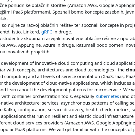
zlične ponudnike oblačnih storitev (Amazon AWS, Google AppEngin
jšimi PaaS platformami. Spoznali bomo koncepte zasebnih, javni
lak.
o nujne za razvoj oblačnih rešitev ter spoznali koncepte in pro
ntd, Istio, Linkerd,
gRPC
in druge.
o študenti v skupinah razvijali inovativne oblačne rešitve z upor
ake AWS, AppEngine, Azure in druge. Razumeli bodo pomen inovac
na inovativnih projektih.
he development of innovative cloud computing and cloud applicat
ar with concepts, architectures and cloud technologies - the
clo
 computing and all levels of service orientation (XaaS; Iaas, PaaS 
for the development of cloud-native applications, which includes a
 and learn about the development patterns for microservice. We wi
 with container orchestration tools, especially
Kubernetes
(and ot
native architecture: services, asynchronous patterns of calling ser
fka, configuration, service discovery, health check, metrics, sec
applications that run on resilient and elastic cloud infrastruct
ferent cloud services providers (Amazon AWS, Google AppEngine,
opular PaaS platforms. We will get familiar with the concepts of p