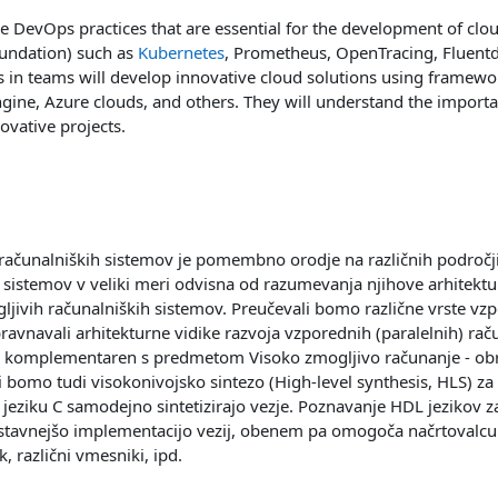
he DevOps practices that are essential for the development of clo
oundation) such as
Kubernetes
, Prometheus, OpenTracing, Fluentd,
nts in teams will develop innovative cloud solutions using framew
ne, Azure clouds, and others. They will understand the importan
novative projects.
računalniških sistemov je pomembno orodje na različnih področjih
 sistemov v veliki meri odvisna od razumevanja njihove arhitekt
ljivih računalniških sistemov. Preučevali bomo različne vrste vz
ravnavali arhitekturne vidike razvoja vzporednih (paralelnih) ra
e komplementaren s predmetom Visoko zmogljivo računanje - obra
i bomo tudi visokonivojsko sintezo (High-level synthesis, HLS) za
 jeziku C samodejno sintetizirajo vezje. Poznavanje HDL jezikov za
avnejšo implementacijo vezij, obenem pa omogoča načrtovalcu ra
, različni vmesniki, ipd.