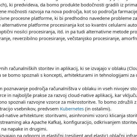
h), ki predvideva, da bomo produkte bodočnosti gradili iz prima
ne možnosti razvoja na nova področja, kot so področja farmacije
rnativne procesne platforme, ki bi predhodno navedene probleme za
alternativne platforme procesiranja kot so kvantni celularni aut
optični nosilci procesiranja, itd. in pa tudi alternativne metode p
je, reverzibilno procesiranje, večstanjsko procesiranje, amorfno
ivnih računalniških storitev in aplikacij, ki se izvajajo v oblaku
tu se bomo spoznali s koncepti, arhitekturami in tehnologijami z
n poznavanje področja računalništva v oblaku in vseh nivojev stor
 in najboljše prakse za razvoj cloud-native aplikacij, kar vklju
o spoznali razvojne vzorce za mikrostoritve. To bomo združili z v
stracijo vsebnikov, predvsem
Kubernetes
(in ostalimi).
native arhitekture: storitvami, asinhronimi vzorci klicanja stori
streaming aka Apache Kafka), konfiguracijo, odkrivanjem storitev 
o na napake in drugimi.
 izvajajo na odporni in elastični (resilient and elastic) oblačni infr