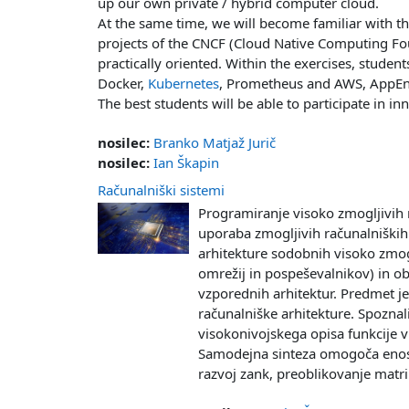
up our own private / hybrid computer cloud.
At the same time, we will become familiar with t
projects of the CNCF (Cloud Native Computing F
practically oriented. Within the exercises, stude
Docker,
Kubernetes
, Prometheus and AWS, AppEngi
The best students will be able to participate in in
nosilec:
Branko Matjaž Jurič
nosilec:
Ian Škapin
Računalniški sistemi
Programiranje visoko zmogljivih 
uporaba zmogljivih računalniških
arhitekture sodobnih visoko zmog
omrežij in pospeševalnikov) in ob
vzporednih arhitektur. Predmet j
računalniške arhitekture. Spoznal
visokonivojskega opisa funkcije v
Samodejna sinteza omogoča enost
razvoj zank, preoblikovanje matrik