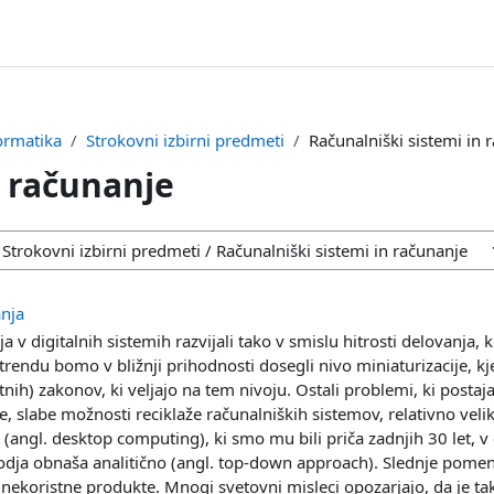
ormatika
Strokovni izbirni predmeti
Računalniški sistemi in 
n računanje
nja
nja v digitalnih sistemih razvijali tako v smislu hitrosti delovanja,
rendu bomo v bližnji prihodnosti dosegli nivo miniaturizacije, k
nih) zakonov, ki veljajo na tem nivoju. Ostali problemi, ki postaja
, slabe možnosti reciklaže računalniških sistemov, relativno velik
(angl. desktop computing), ki smo mu bili priča zadnjih 30 let, v
dja obnaša analitično (angl. top-down approach). Slednje pomeni, 
– nekoristne produkte. Mnogi svetovni misleci opozarjajo, da je ta