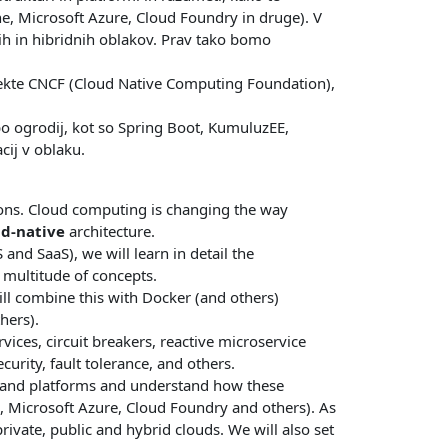
e, Microsoft Azure, Cloud Foundry in druge). V
h in hibridnih oblakov. Prav tako bomo
jekte CNCF (Cloud Native Computing Foundation),
abo ogrodij, kot so Spring Boot, KumuluzEE,
ij v oblaku.
ions. Cloud computing is changing the way
ud-native
architecture.
and SaaS), we will learn in detail the
 multitude of concepts.
ll combine this with Docker (and others)
hers).
vices, circuit breakers, reactive microservice
urity, fault tolerance, and others.
ure and platforms and understand how these
 Microsoft Azure, Cloud Foundry and others). As
rivate, public and hybrid clouds. We will also set