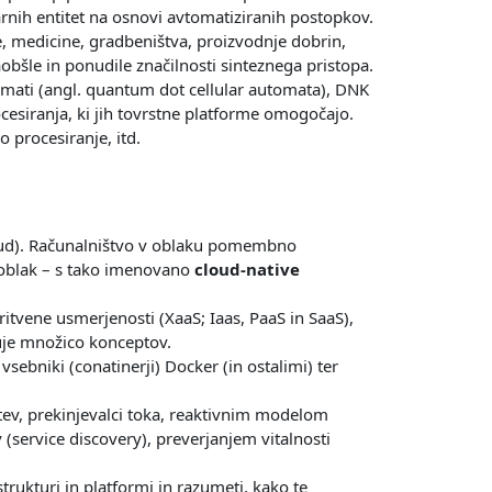
rnih entitet na osnovi avtomatiziranih postopkov.
, medicine, gradbeništva, proizvodnje dobrin,
obšle in ponudile značilnosti sinteznega pristopa.
omati (angl. quantum dot cellular automata), DNK
rocesiranja, ki jih tovrstne platforme omogočajo.
 procesiranje, itd.
 (Cloud). Računalništvo v oblaku pomembno
a oblak – s tako imenovano
cloud-native
itvene usmerjenosti (XaaS; Iaas, PaaS in SaaS),
čuje množico konceptov.
sebniki (conatinerji) Docker (in ostalimi) ter
tev, prekinjevalci toka, reaktivnim modelom
(service discovery), preverjanjem vitalnosti
astrukturi in platformi in razumeti, kako te