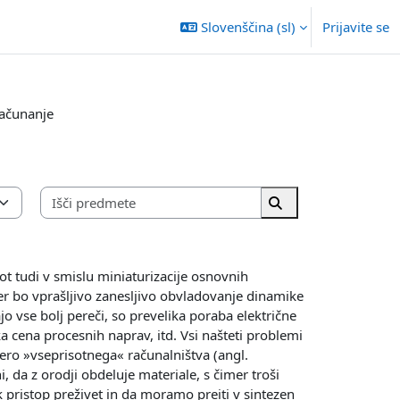
Slovenščina ‎(sl)‎
Prijavite se
računanje
Išči predmete
Išči predmete
 kot tudi v smislu miniaturizacije osnovnih
jer bo vprašljivo zanesljivo obvladovanje dinamike
jo vse bolj pereči, so prevelika poraba električne
a cena procesnih naprav, itd. Vsi našteti problemi
 ero »vseprisotnega« računalništva (angl.
da z orodji obdeluje materiale, s čimer troši
k pristop preživet in da moramo preiti v sintezen