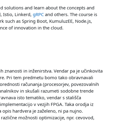
ud solutions and learn about the concepts and
 Istio, Linkerd,
gRPC
and others. The course is
ork such as Spring Boot, KumuluzEE, Node.js,
ce of innovation in the cloud.
 znanosti in inženirstva. Vendar pa je učinkovita
ure. Pri tem predmetu bomo tako obravnavali
porednosti računanja (procesorjev, povezovalnih
čunalnikov in skušali razumeti sodobne trende
vnava isto tematiko, vendar s stališča
 implementacijo v vezjih FPGA. Taka orodja iz
 opis hardvera je zaželeno, ni pa nujno.
zlične možnosti optimizacije, npr. cevovod,