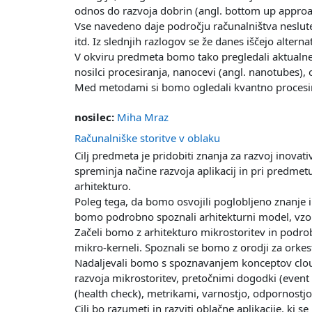
odnos do razvoja dobrin (angl. bottom up approac
Vse navedeno daje področju računalništva neslute
itd. Iz slednjih razlogov se že danes iščejo alte
V okviru predmeta bomo tako pregledali aktualne 
nosilci procesiranja, nanocevi (angl. nanotubes), 
Med metodami si bomo ogledali kvantno procesiran
nosilec:
Miha Mraz
Računalniške storitve v oblaku
Cilj predmeta je pridobiti znanja za razvoj inovat
spreminja načine razvoja aplikacij in pri predme
arhitekturo.
Poleg tega, da bomo osvojili poglobljeno znanje i
bomo podrobno spoznali arhitekturni model, vzorce
Začeli bomo z arhitekturo mikrostoritev in podrobn
mikro-kerneli. Spoznali se bomo z orodji za orke
Nadaljevali bomo s spoznavanjem konceptov cloud-
razvoja mikrostoritev, pretočnimi dogodki (event 
(health check), metrikami, varnostjo, odpornostj
Cilj bo razumeti in razviti oblačne aplikacije, ki se