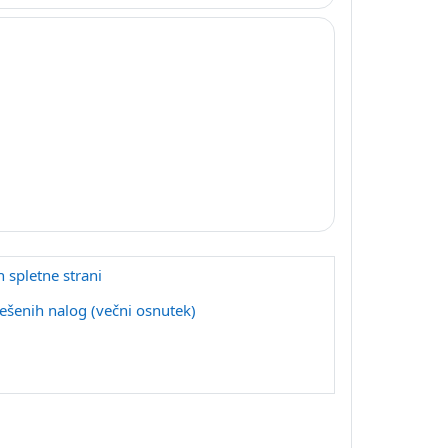
n spletne strani
Datoteka
rešenih nalog (večni osnutek)