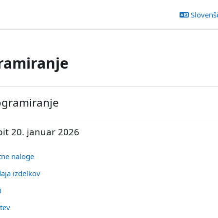
Slovenšči
ramiranje
k odseka
ogramiranje
pit 20. januar 2026
Datoteka
itne naloge
Naloga
aja izdelkov
Datoteka
ti
URL
itev