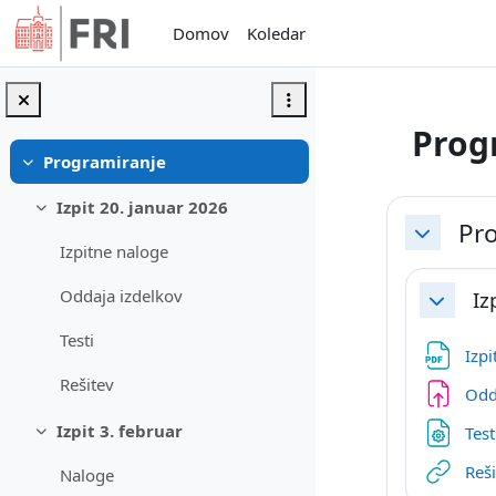
Preskoči na glavno vsebino
Domov
Koledar
Prog
Programiranje
Skrči
Osnute
Izpit 20. januar 2026
Skrči
Pr
Skrči
Izpitne naloge
Oddaja izdelkov
Iz
Skrči
Testi
Izp
Rešitev
Odd
Izpit 3. februar
Tes
Skrči
Reš
Naloge