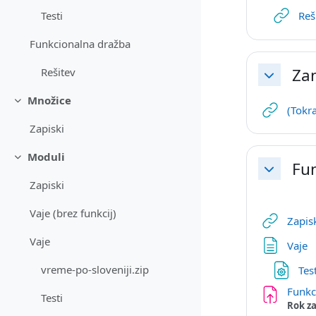
Testi
Reš
Funkcionalna dražba
Zan
Rešitev
Skrči
Množice
Skrči
(Tokra
Zapiski
Moduli
Skrči
Fun
Skrči
Zapiski
Vaje (brez funkcij)
Zapis
Vaje
S
Vaje
vreme-po-sloveniji.zip
Tes
Funkc
Testi
Rok za