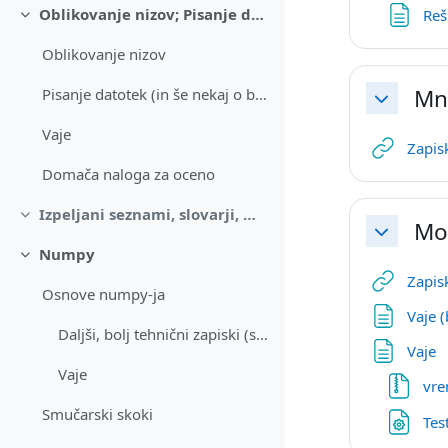
Oblikovanje nizov; Pisanje datotek
Reš
Skrči
Oblikovanje nizov
Mn
Pisanje datotek (in še nekaj o branju)
Skrči
Vaje
Zapis
Domača naloga za oceno
Izpeljani seznami, slovarji, množice; generatorji
Skrči
Mo
Skrči
Numpy
Skrči
Zapis
Osnove numpy-ja
Vaje (
Daljši, bolj tehnični zapiski (s študija Računalništvo in informatika)
S
Vaje
Vaje
vre
Smučarski skoki
Tes