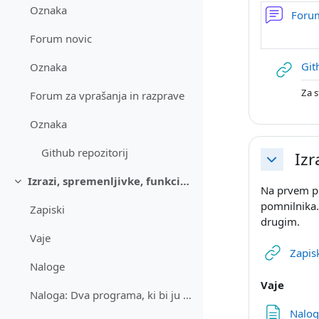
Oznaka
Foru
Forum novic
Git
Oznaka
Za s
Forum za vprašanja in razprave
Oznaka
Github repozitorij
Izr
Skrči
Izrazi, spremenljivke, funkcije, prvi program.
Skrči
Na prvem pre
pomnilnika.
Zapiski
drugim.
Vaje
Zapis
Naloge
Vaje
Naloga: Dva programa, ki bi ju bilo treba popraviti
Nalo