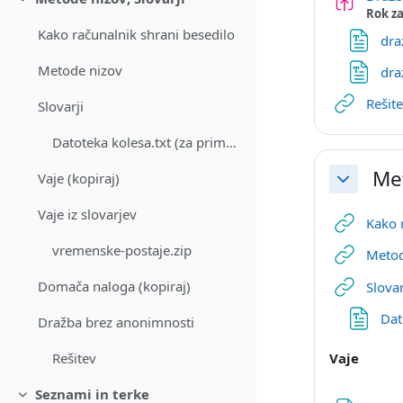
Skrči
Rok za
Kako računalnik shrani besedilo
dra
Metode nizov
dra
Rešit
Slovarji
Datoteka kolesa.txt (za primere v zapiskih)
Met
Vaje (kopiraj)
Skrči
Vaje iz slovarjev
Kako 
vremenske-postaje.zip
Metod
Domača naloga (kopiraj)
Slovar
Dat
Dražba brez anonimnosti
Vaje
Rešitev
Seznami in terke
Skrči