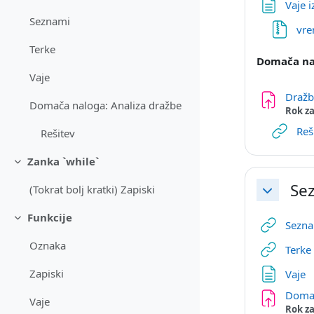
Vaje i
Seznami
vre
Terke
Domača na
Vaje
Dražb
Domača naloga: Analiza dražbe
Rok za
Reš
Rešitev
Zanka `while`
Skrči
Sez
(Tokrat bolj kratki) Zapiski
Skrči
Funkcije
Skrči
Sezn
Oznaka
Terke
S
Zapiski
Vaje
Domač
Vaje
Rok za