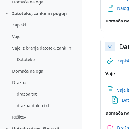
Domača naloga
Nalog
Datoteke, zanke in pogoji
Skrči
Domača na
Zapiski
Vaje
Dat
Vaje iz branja datotek, zank in pogojev
Skrči
Datoteke
Zapis
Domača naloga
Vaje
Dražba
Vaje 
drazba.txt
Da
drazba-dolga.txt
Domača na
Rešitev
Draž
Metode nizov; Slovarji