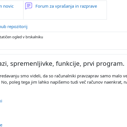
m novic
Forum za vprašanja in razprave
URL
hub repozitorij
tatičen ogled v brskalniku
azi, spremenljivke, funkcije, prvi program.
davanju smo videli, da so računalniki pravzaprav samo malo večji 
 No, poleg tega jim lahko napišemo tudi več računov naenkrat, na
URL
ki
Stran
ge