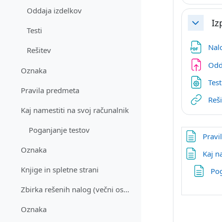
Oddaja izdelkov
Iz
Skrči
Testi
Nal
Rešitev
Odd
Oznaka
Tes
Pravila predmeta
Reš
Kaj namestiti na svoj računalnik
Poganjanje testov
Pravi
Oznaka
Kaj n
Knjige in spletne strani
Pog
Zbirka rešenih nalog (večni osnutek)
Oznaka