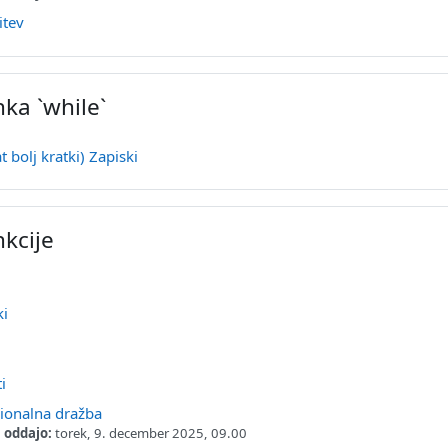
URL
itev
ka `while`
URL
t bolj kratki) Zapiski
kcije
URL
ki
tran
Datoteka
ti
Naloga
ionalna dražba
 oddajo:
torek, 9. december 2025, 09.00