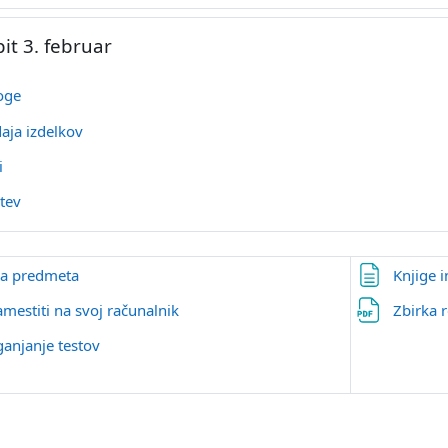
pit 3. februar
Datoteka
oge
Naloga
aja izdelkov
Datoteka
ti
URL
itev
Stran
la predmeta
Knjige i
Stran
amestiti na svoj računalnik
Zbirka 
Stran
anjanje testov