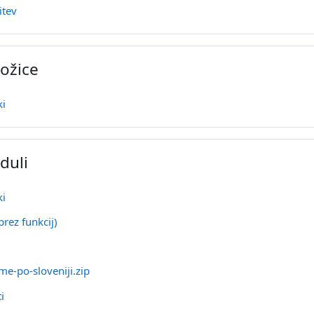
Stran
itev
ožice
URL
ki
duli
URL
ki
Stran
brez funkcij)
tran
Datoteka
me-po-sloveniji.zip
Datoteka
ti