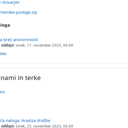
Stran
z slovarjev
Datoteka
menske-postaje.zip
loga
Naloga
a brez anonimnosti
 oddajo:
torek, 11. november 2025, 09.00
URL
itev
nami in terke
URL
ami
URL
tran
a naloga: Analiza dražbe
 oddajo:
torek, 25. november 2025, 09.00