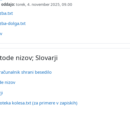
 oddajo:
torek, 4. november 2025, 09.00
Datoteka
zba.txt
Datoteka
zba-dolga.txt
URL
ev
ode nizov; Slovarji
URL
računalnik shrani besedilo
URL
e nizov
URL
ji
oteka kolesa.txt (za primere v zapiskih)