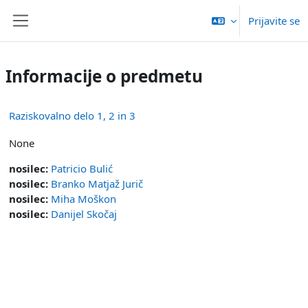
Preskoči na glavno vsebino
Prijavite se
Stransko polje
Informacije o predmetu
Raziskovalno delo 1, 2 in 3
None
nosilec:
Patricio Bulić
nosilec:
Branko Matjaž Jurič
nosilec:
Miha Moškon
nosilec:
Danijel Skočaj