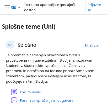
Preskoči na glavno vsebino
Trenutno uporabljate gostujoči
Prijavite
dostop
se
Stransko polje
Splošne teme (Uni)
Osnutek odseka
Splošno
Skrči vse
Skrči
Ta predmet je namenjen obvestilom v zvezi s
prvostopenjskim univerzitetnim študijem, razpravam
študentov, študentskim vprašanjem... Članstvo v
predmetu in naročnino na forume priporočamo vsem
študentom, pa tudi vsem učiteljem in asistentom, ki
poučujejo na tem študiju.
Forum novic
Forum za vprašanja in odgovore