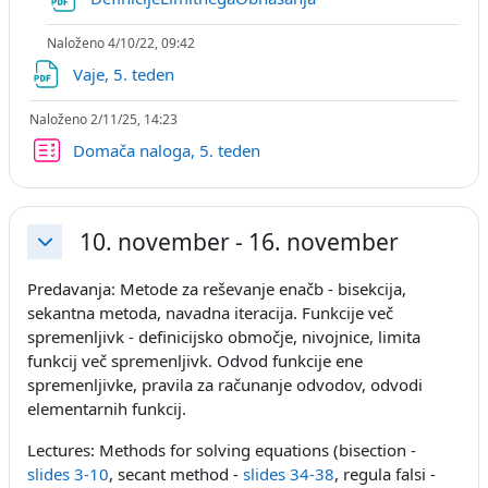
Naloženo 4/10/22, 09:42
Datoteka
Vaje, 5. teden
Naloženo 2/11/25, 14:23
Kviz
Domača naloga, 5. teden
10. november - 16. november
Skrči
Predavanja: Metode za reševanje enačb - bisekcija,
sekantna metoda, navadna iteracija. Funkcije več
spremenljivk - definicijsko območje, nivojnice, limita
funkcij več spremenljivk. Odvod funkcije ene
spremenljivke, pravila za računanje odvodov, odvodi
elementarnih funkcij.
Lectures: Methods for solving equations (bisection -
slides 3-10
, secant method -
slides 34-38
, regula falsi -