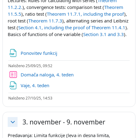
Lectures: Rules for calculating with series (
Theorem
11.2.2.
), convergence tests: comparison test (
Theorem
11.5.5
), ratio test (
Theorem 11.7.1, including the proof
),
root test (
Theorem 11.7.3
), alternating series and Leibniz
test (
Section 4.1, including the proof of Theorem 11.4.1
).
Basics of functions of one variable (
Section 3.1 and 3.3
).
Datoteka
Ponovitev funkcij
Naloženo 25/09/25, 09:52
Kviz
Domača naloga, 4. teden
Datoteka
Vaje, 4. teden
Naloženo 27/10/25, 14:53
3. november - 9. november
Skrči
Predavanja: Limita funkcije (leva in desna limita,