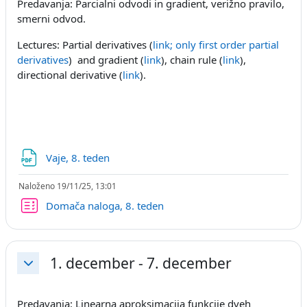
Predavanja: Parcialni odvodi in gradient, verižno pravilo,
smerni odvod.
Lectures: Partial derivatives (
link; only first order partial
derivatives
) and gradient (
link
), chain rule (
link
),
directional derivative (
link
).
Datoteka
Vaje, 8. teden
Naloženo 19/11/25, 13:01
Kviz
Domača naloga, 8. teden
1. december - 7. december
Skrči
Predavanja: Linearna aproksimacija funkcije dveh