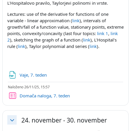
L'Hospitalovo pravilo, Taylorjevi polinomi in vrste.
Lectures: use of the derivative for functions of one
variable - linear approximation (
link
), intervals of
growth/fall of a function value, stationary points, extreme
points, convexity/concavity (last four topics:
link 1
,
link
2
), sketching the graph of a function (
link
), L'Hospital's
rule (
link
), Taylor polynomial and series (
link
).
Datoteka
Vaje, 7. teden
Naloženo 26/11/25, 15:57
Kviz
Domača naloga, 7. teden
24. november - 30. november
Skrči