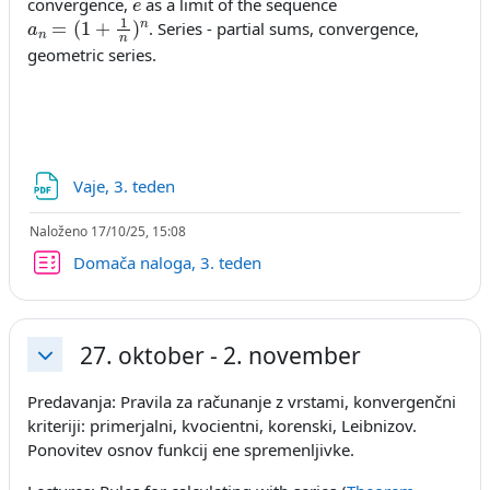
convergence,
as a limit of the sequence
a
n
=
(
1
+
1
n
)
n
. Series - partial sums, convergence,
geometric series.
Datoteka
Vaje, 3. teden
Naloženo 17/10/25, 15:08
Kviz
Domača naloga, 3. teden
27. oktober - 2. november
Skrči
Predavanja: Pravila za računanje z vrstami, konvergenčni
kriteriji: primerjalni, kvocientni, korenski, Leibnizov.
Ponovitev osnov funkcij ene spremenljivke.