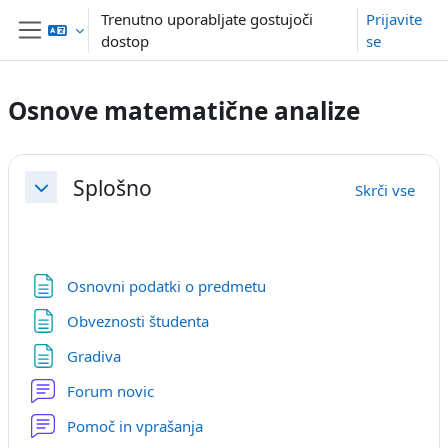
Preskoči na glavno vsebino
Trenutno uporabljate gostujoči
Prijavite
dostop
se
Stransko polje
Osnove matematične analize
Osnutek odseka
Splošno
Skrči vse
Skrči
Stran
Osnovni podatki o predmetu
Stran
Obveznosti študenta
Stran
Gradiva
Forum novic
Forum
Pomoč in vprašanja