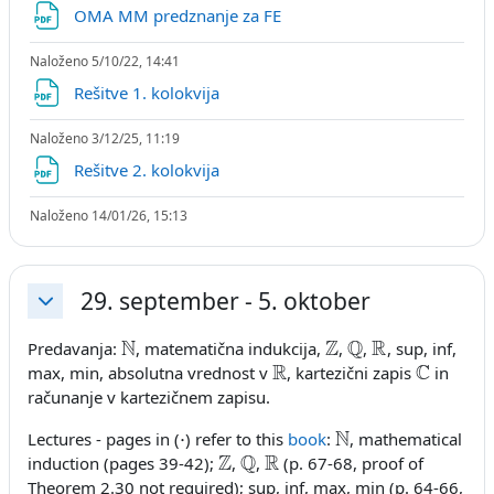
Datoteka
OMA MM predznanje za FE
Naloženo 5/10/22, 14:41
Datoteka
Rešitve 1. kolokvija
Naloženo 3/12/25, 11:19
Datoteka
Rešitve 2. kolokvija
Naloženo 14/01/26, 15:13
29. september - 5. oktober
Skrči
N
Z
Q
R
Predavanja:
, matematična indukcija,
,
,
, sup, inf,
R
C
max, min, absolutna vrednost v
, kartezični zapis
in
računanje v kartezičnem zapisu.
⋅
N
Lectures - pages in (
) refer to this
book
:
, mathematical
Z
Q
R
induction (pages 39-42);
,
,
(p. 67-68, proof of
Theorem 2.30 not required); sup, inf, max, min (p. 64-66,