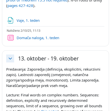
(
pages 427-428
).
Datoteka
Vaje, 1. teden
Naloženo 2/10/25, 11:13
Kviz
Domača naloga, 1. teden
13. oktober - 19. oktober
Skrči
Predavanja: Zaporedja (definicija, eksplicitni, rekurzivni
zapis). Lastnosti zaporedij (omejenost, natančna
zgornja/spodnja meja, monotonost). Limita zaporedja.
Naraščanje/padanje prek vseh meja.
Lecture: Final words on complex numbers. Sequences:
definition, explicitly and recursively determined
sequences, limit of a sequence, growing over all bounds