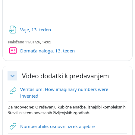
Datoteka
Vaje, 13. teden
Naloženo 11/01/26, 14:05
Kviz
Domača naloga, 13. teden
Video dodatki k predavanjem
Skrči
Veritasium: How imaginary numbers were
URL
invented
Za radovedne: O reševanju kubične enačbe, iznajdbi kompleksnih
števil in s tem povezanih življenjskih zgodbah.
URL
Numberphile: osnovni izrek algebre