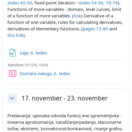
slides 45-50
, fixed-point iteration -
slides 54-56, 70-74
).
Functions of more variables - domain, level curves, limit
of a function of more variables. (
link
) Derivative of a
function of one variable, rules for calculating derivatives,
derivatives of elementary functions. (
pages 73-80
and
this link
).
Datoteka
Vaje, 6. teden
Naloženo 7/11/25, 10:33
Kviz
Domača naloga, 6. teden
17. november - 23. november
Skrči
Predavanja: uporaba odvoda funkcij ene spremenljivke -
linearna aproksimacija, naraščanje/padanje, stacionarne
točke, ekstremi, konveksnost/konkavnost, risanje grafov,