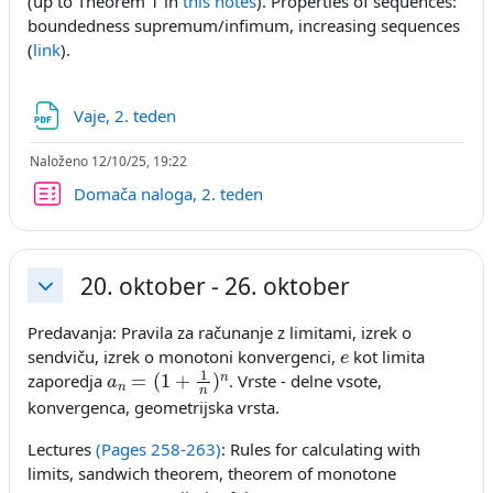
(up to Theorem 1 in
this notes
). Properties of sequences:
boundedness supremum/infimum, increasing sequences
(
link
).
Datoteka
Vaje, 2. teden
Naloženo 12/10/25, 19:22
Kviz
Domača naloga, 2. teden
20. oktober - 26. oktober
Skrči
Predavanja: Pravila za računanje z limitami, izrek o
e
sendviču, izrek o monotoni konvergenci,
kot limita
a
n
=
(
1
+
1
n
)
n
zaporedja
. Vrste - delne vsote,
konvergenca, geometrijska vrsta.
Lectures
(Pages 258-263)
: Rules for calculating with
limits, sandwich theorem, theorem of monotone
e