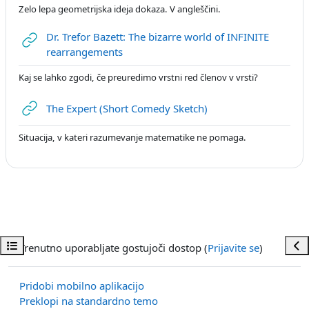
Zelo lepa geometrijska ideja dokaza. V angleščini.
Dr. Trefor Bazett: The bizarre world of INFINITE
URL
rearrangements
Kaj se lahko zgodi, če preuredimo vrstni red členov v vrsti?
URL
The Expert (Short Comedy Sketch)
Situacija, v kateri razumevanje matematike ne pomaga.
Odpri kazalo predmeta
Odp
Trenutno uporabljate gostujoči dostop (
Prijavite se
)
Pridobi mobilno aplikacijo
Preklopi na standardno temo