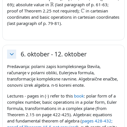
R
69); absolute value in
(last paragraph of p. 61-63;
C
proof of Theorem 2.25 not required);
in cartesian
coordinates and basic operations in cartesian coordinates
(last paragraph of p. 79-81).
6. oktober - 12. oktober
Skrči
Predavanja: polarni zapis kompleksnega števila,
računanje v polarni obliki, Eulerjeva formula,
transformacije kompleksne ravnine. Algebraične enačbe,
osnovni izrek algebra.
n
-ti koreni enote.
⋅
Lectures - pages in (
) refer to this
book
: polar form of a
complex number, basic operations in a polar form, Euler
formula, transformations in a complex plane (from
Theorem 2.15 on page 422-425). Algebraic equations
and fundamental theorem of algebra (
pages 428-432;
n
proof of Theorem 15.5 not required
).
-th roots of unity