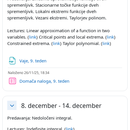
spremenljivk. Stacionarne točke funkcije dveh
spremenljivk. Lokalni ekstremi funkcije dveh
spremenljivk. Vezani ekstremi.
Taylorjev polinom.
Lectures: Linear approximation of a function in two
variables. (
link
) Critical points and local extrema. (
link
)
Constrained extrema. (
link
) Taylor polynomial. (
link
)
Datoteka
Vaje, 9. teden
Naloženo 26/11/25, 18:34
Kviz
Domača naloga, 9. teden
8. december - 14. december
Skrči
Predavanja: Nedoločeni integral.
Lectures: Indefinite integral. (
link
)