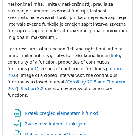
neskončna limita, limita v neskončnosti), pravila za
računanje z limitami, zveznost funkcije, lastnosti
zveznosti, ničle zveznih funkcij, slika omejenega zaprtega
intervala zvezne funkcije je omejen zaprt interval (zvezna
funkcija na zaprtem intervalu zavzame globalni minimum
in globalni maksimum).
Lectures: Limit of a function (left and right limit, infinite
limit, limit at infinity), rules for calculating limits (
link
),
continuity of a function, properties of continuous
functions (
link
), zeroes of continuous functions (
Lemma
20.6
), image of a closed interval w.r.t. the continuous
function is a closed interval (
Corollary 20.5 and Theorem
20.7
).
Section 3.2
gives an overview of elementary
functions.
Datoteka
Kratek pregled elementarnih funkcij
Datoteka
Zveze med kotnimi funkcijami
Datoteka
DefinicijeLimitnegaObnasanja