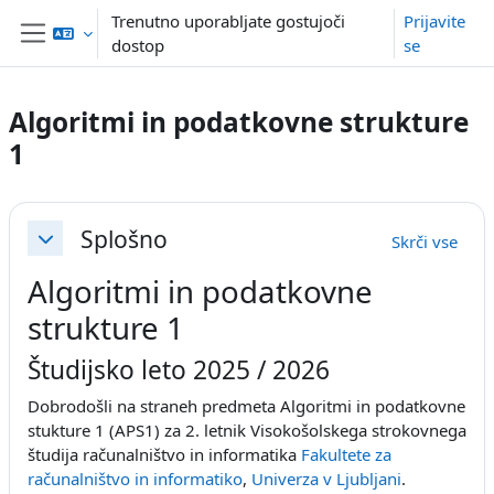
Preskoči na glavno vsebino
Trenutno uporabljate gostujoči
Prijavite
dostop
se
Stransko polje
Algoritmi in podatkovne strukture
1
Osnutek odseka
Splošno
Skrči vse
Skrči
Algoritmi in podatkovne
strukture 1
Študijsko leto 2025 / 2026
Dobrodošli na straneh predmeta
Algoritmi
in podatkovne
stukture 1
(APS1) za 2. letnik Visokošolskega strokovnega
študija računalništvo in informatika
Fakultete za
računalništvo in informatiko
,
Univerza v Ljubljani
.