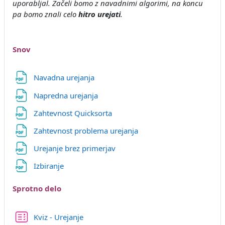
uporabljal. Začeli bomo z navadnimi algorimi, na koncu
pa bomo znali celo
hitro urejati
.
Snov
Datoteka
Navadna urejanja
Datoteka
Napredna urejanja
Datoteka
Zahtevnost Quicksorta
Datoteka
Zahtevnost problema urejanja
Datoteka
Urejanje brez primerjav
Datoteka
Izbiranje
Sprotno delo
Kviz - Urejanje