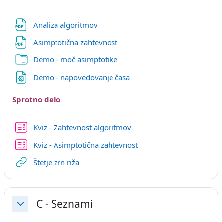
Datoteka
Analiza algoritmov
Datoteka
Asimptotična zahtevnost
Mapa
Demo - moč asimptotike
Datoteka
Demo - napovedovanje časa
Sprotno delo
Kviz - Zahtevnost algoritmov
Kviz - Asimptotična zahtevnost
URL
Štetje zrn riža
C - Seznami
Skrči