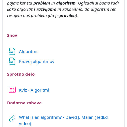
pojme kot sta
problem
in
algoritem
. Ogledali si bomo tudi,
kako algoritme
razvijamo
in kako vemo, da algoritem res
rešujem naš problem (da je
pravilen
).
Snov
Datoteka
Algoritmi
Datoteka
Razvoj algoritmov
Sprotno delo
Kviz - Algoritmi
Dodatna zabava
What is an algorithm? - David J. Malan (TedEd
URL
video)