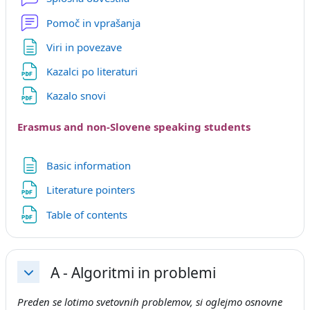
Forum
Pomoč in vprašanja
Stran
Viri in povezave
Datoteka
Kazalci po literaturi
Datoteka
Kazalo snovi
Erasmus and non-Slovene speaking students
Stran
Basic information
Datoteka
Literature pointers
Datoteka
Table of contents
A - Algoritmi in problemi
Skrči
Preden se lotimo svetovnih problemov, si oglejmo osnovne