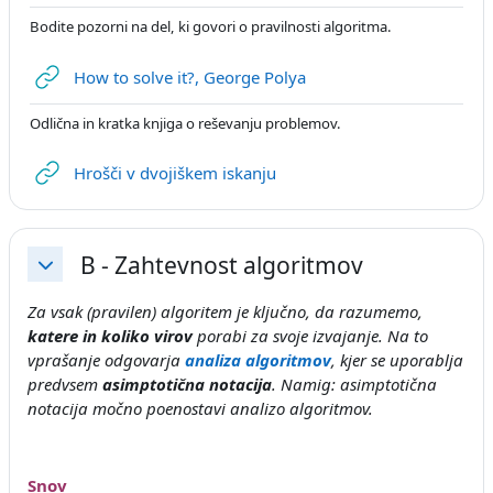
Bodite pozorni na del, ki govori o pravilnosti algoritma.
URL
How to solve it?, George Polya
Odlična in kratka knjiga o reševanju problemov.
URL
Hrošči v dvojiškem iskanju
B - Zahtevnost algoritmov
Skrči
Za vsak (pravilen) algoritem je ključno, da razumemo,
katere in koliko virov
porabi za svoje izvajanje. Na to
vprašanje odgovarja
analiza algoritmov
, kjer se uporablja
predvsem
asimptotična notacija
. Namig: asimptotična
notacija močno poenostavi analizo algoritmov.
Snov