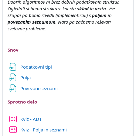
Dobrih algoritmov ni brez dobrih podatkovnih struktur.
Ogledali si bomo strukture kot sta
sklad
in
vrsta
. Vse
skupaj pa bomo izvedli (implementirali) s
poljem
in
povezanim seznamom
. Nato pa začnemo reševati
svetovne probleme.
Snov
Datoteka
Podatkovni tipi
Datoteka
Polja
Datoteka
Povezani seznami
Sprotno delo
Kviz - ADT
Kviz - Polja in seznami