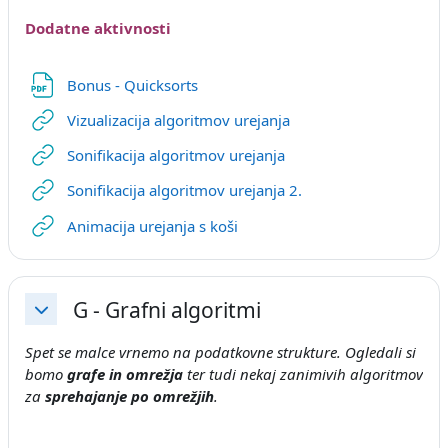
Dodatne aktivnosti
Datoteka
Bonus - Quicksorts
URL
Vizualizacija algoritmov urejanja
URL
Sonifikacija algoritmov urejanja
URL
Sonifikacija algoritmov urejanja 2.
URL
Animacija urejanja s koši
G - Grafni algoritmi
Skrči
Spet se malce vrnemo na podatkovne strukture. Ogledali si
bomo
grafe in omrežja
ter tudi nekaj zanimivih algoritmov
za
sprehajanje po omrežjih
.