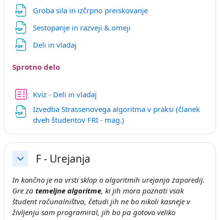
Datoteka
Groba sila in izčrpno preiskovanje
Datoteka
Sestopanje in razveji & omeji
Datoteka
Deli in vladaj
Sprotno delo
Kviz - Deli in vladaj
Izvedba Strassenovega algoritma v praksi (članek
URL
dveh študentov FRI - mag.)
F - Urejanja
Skrči
In končno je na vrsti sklop o algoritmih urejanja zaporedij.
Gre za
temeljne algoritme
, ki jih mora poznati vsak
študent računalništva, četudi jih ne bo nikoli kasneje v
življenju sam programiral, jih bo pa gotovo veliko