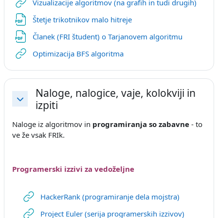
URL
Vizualizacije algoritmov (na grafih in tudi drugih)
URL
Štetje trikotnikov malo hitreje
Datoteka
Članek (FRI študent) o Tarjanovem algoritmu
URL
Optimizacija BFS algoritma
Naloge, nalogice, vaje, kolokviji in
izpiti
Skrči
Naloge iz algoritmov in
programiranja so zabavne
- to
ve že vsak FRIk.
Programerski izzivi za vedoželjne
URL
HackerRank (programiranje dela mojstra)
URL
Project Euler (serija programerskih izzivov)