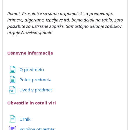
Pomni: Prosojnice so samo pripomoček za predavanja.
Primere, algoritme, izpeljave itd. bomo delali na tablo, zato
poskrbite za ustrezne zapiske. Samostojno delanje zapiskov
utrjuje človekov spomin.
Osnovne informacije
Stran
O predmetu
Stran
Potek predmeta
Datoteka
Uvod v predmet
Obvestila in ostali viri
Stran
Urnik
Forum
Splošna obvestila