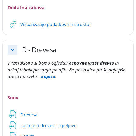
Dodatna zabava
URL
Vizualizacije podatkovnih struktur
D - Drevesa
Skrči
V tem sklopu si bomo ogledali
osnovne vrste dreves
in
nekaj tehnik plezanja po njih. Za poslastico pa še najlepše
drevo na svetu -
kopica
.
Snov
Datoteka
Drevesa
Datoteka
Lastnosti dreves - izpeljave
Datoteka
Kopica