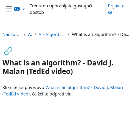
Preskoči na glavno vsebino
Trenutno uporabljate gostujoči
Prijavite
dostop
se
Stransko polje
Nadzorna plošča
APS1
A - Algoritmi in problemi
What is an algorithm? - David J. Malan (TedEd video)
What is an algorithm? - David J.
Malan (TedEd video)
Zahteve zaključka
Kliknite na povezavo
What is an algorithm? - David J. Malan
(TedEd video)
, če želite odpreti vir.