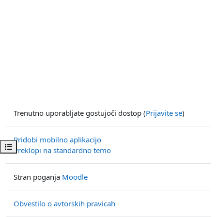
Trenutno uporabljate gostujoči dostop (
Prijavite se
)
Pridobi mobilno aplikacijo
Odpri kazalo predmeta
Preklopi na standardno temo
Stran poganja
Moodle
Obvestilo o avtorskih pravicah