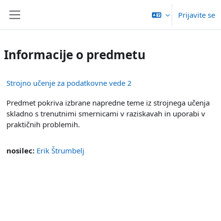
Preskoči na glavno vsebino
Prijavite se
Stransko polje
Informacije o predmetu
Strojno učenje za podatkovne vede 2
Predmet pokriva izbrane napredne teme iz strojnega učenja
skladno s trenutnimi smernicami v raziskavah in uporabi v
praktičnih problemih.
nosilec:
Erik Štrumbelj