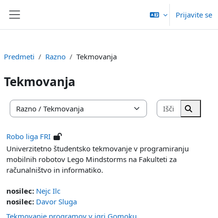
Preskoči na glavno vsebino
Prijavite se
Stransko polje
Predmeti
Razno
Tekmovanja
Tekmovanja
Išči predm
Kategorije predmetov
Išči pr
Robo liga FRI
Univerzitetno študentsko tekmovanje v programiranju
mobilnih robotov Lego Mindstorms na Fakulteti za
računalništvo in informatiko.
nosilec:
Nejc Ilc
nosilec:
Davor Sluga
Tekmovanje programov v igri Gomoku