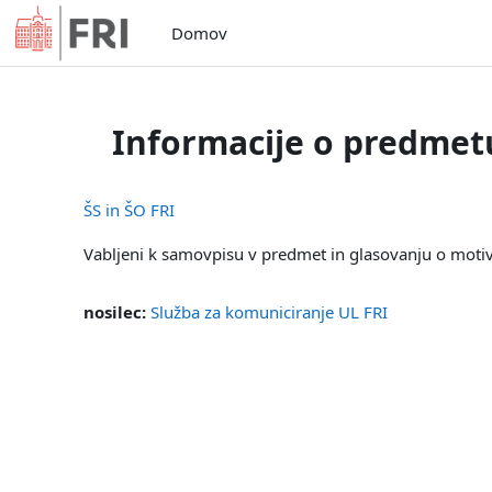
Preskoči na glavno vsebino
Domov
Informacije o predmet
ŠS in ŠO FRI
Vabljeni k samovpisu v predmet in glasovanju o motiv
nosilec:
Služba za komuniciranje UL FRI