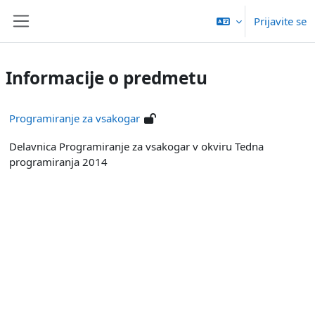
Preskoči na glavno vsebino
Prijavite se
Stransko polje
Informacije o predmetu
Programiranje za vsakogar
Delavnica Programiranje za vsakogar v okviru Tedna
programiranja 2014