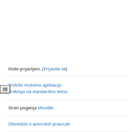
Niste prijavljeni. (
Prijavite se
)
Pridobi mobilno aplikacijo
Odpri kazalo predmeta
Preklopi na standardno temo
Stran poganja
Moodle
Obvestilo o avtorskih pravicah