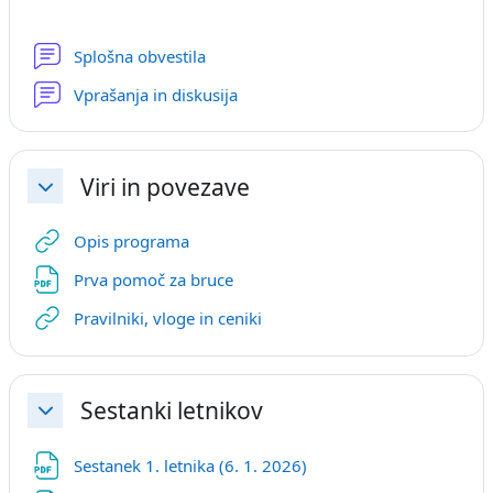
Forum
Splošna obvestila
Forum
Vprašanja in diskusija
Viri in povezave
Skrči
URL
Opis programa
URL
Prva pomoč za bruce
URL
Pravilniki, vloge in ceniki
Sestanki letnikov
Skrči
Datoteka
Sestanek 1. letnika (6. 1. 2026)