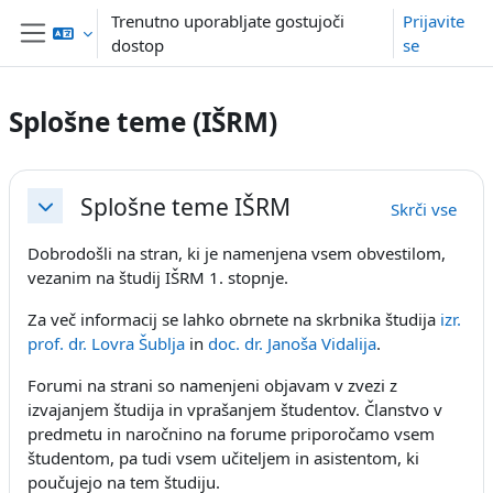
Preskoči na glavno vsebino
Trenutno uporabljate gostujoči
Prijavite
dostop
se
Stransko polje
Splošne teme (IŠRM)
Osnutek odseka
Splošne teme IŠRM
Skrči vse
Skrči
Dobrodošli na stran, ki je namenjena vsem obvestilom,
vezanim na študij IŠRM 1. stopnje.
Za več informacij se lahko obrnete na skrbnika študija
izr.
prof. dr. Lovra Šublja
in
doc. dr. Janoša Vidalija
.
Forumi na strani so namenjeni objavam v zvezi z
izvajanjem študija in vprašanjem študentov. Članstvo v
predmetu in naročnino na forume priporočamo vsem
študentom, pa tudi vsem učiteljem in asistentom, ki
poučujejo na tem študiju.