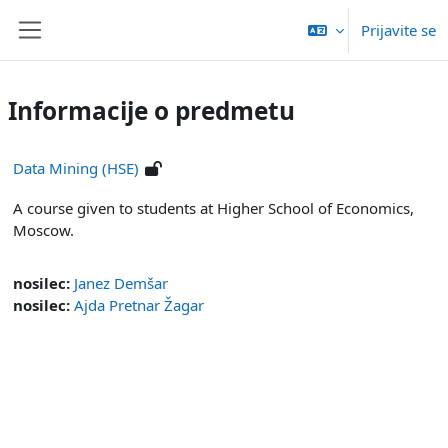
Preskoči na glavno vsebino
Prijavite se
Stransko polje
Informacije o predmetu
Data Mining (HSE)
A course given to students at Higher School of Economics,
Moscow.
nosilec:
Janez Demšar
nosilec:
Ajda Pretnar Žagar