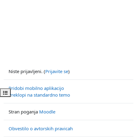
Niste prijavljeni. (
Prijavite se
)
Pridobi mobilno aplikacijo
Odpri kazalo predmeta
Preklopi na standardno temo
Stran poganja
Moodle
Obvestilo o avtorskih pravicah