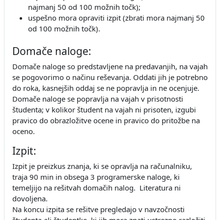
najmanj 50 od 100 možnih točk);
uspešno mora opraviti izpit (zbrati mora najmanj 50
od 100 možnih točk).
Domače naloge:
Domače naloge so predstavljene na predavanjih, na vajah
se pogovorimo o načinu reševanja. Oddati jih je potrebno
do roka, kasnejših oddaj se ne popravlja in ne ocenjuje.
Domače naloge se popravlja na vajah v prisotnosti
študenta; v kolikor študent na vajah ni prisoten, izgubi
pravico do obrazložitve ocene in pravico do pritožbe na
oceno.
Izpit:
Izpit je preizkus znanja, ki se opravlja na računalniku,
traja 90 min in obsega 3 programerske naloge, ki
temeljijo na rešitvah domačih nalog. Literatura ni
dovoljena.
Na koncu izpita se rešitve pregledajo v navzočnosti