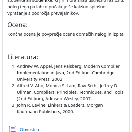
študenta ali študentke, ki jih mora znati ustrezno razložiti,
poleg tega pa lahko pričakuje še kakšno splošno
vprašanje s področja prevajalnikov.
Ocena:
Končna ocena je povprečje ocene domačih nalog in izpita.
Literatura:
Andrew W. Appel, Jens Palsberg. Modern Compiler
Implementation in Java, 2nd Edition, Cambridge
University Press, 2002.
Alfred V. Aho, Monica S. Lam, Ravi Sethi, Jeffrey D.
Ullman. Compilers: Principles, Techniques, and Tools
(2nd Edition), Addison-Wesley, 2007.
John R. Levine: Linkers & Loaders, Morgan
Kaufmann Publishers, 2000.
Forum
Obvestila