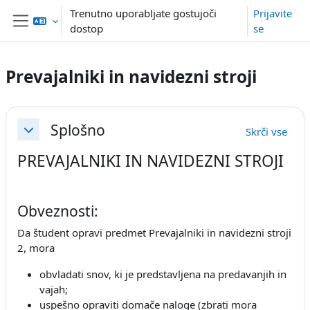
Preskoči na glavno vsebino
Trenutno uporabljate gostujoči
Prijavite
dostop
se
Stransko polje
Prevajalniki in navidezni stroji
Osnutek odseka
Splošno
Skrči vse
Skrči
PREVAJALNIKI IN NAVIDEZNI STROJI
Obveznosti:
Da študent opravi predmet Prevajalniki in navidezni stroji
2, mora
obvladati snov, ki je predstavljena na predavanjih in
vajah;
uspešno opraviti domače naloge (zbrati mora