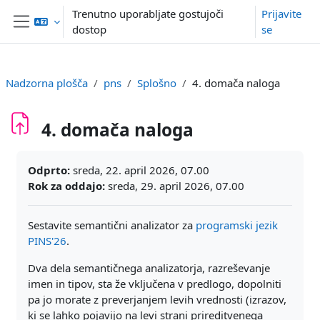
Preskoči na glavno vsebino
Trenutno uporabljate gostujoči
Prijavite
dostop
se
Stransko polje
Nadzorna plošča
pns
Splošno
4. domača naloga
4. domača naloga
Zahteve zaključka
Odprto:
sreda, 22. april 2026, 07.00
Rok za oddajo:
sreda, 29. april 2026, 07.00
Sestavite semantični analizator za
programski jezik
PINS'26
.
Dva dela semantičnega analizatorja, razreševanje
imen in tipov, sta že vključena v predlogo, dopolniti
pa jo morate z preverjanjem levih vrednosti (izrazov,
ki se lahko pojavijo na levi strani prireditvenega