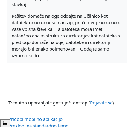
stavka).
Rešitev domače naloge oddajte na Učilnico kot
datoteko xxxxxxxx-seman.zip, pri čemer je xxxxxxxx
vaše vpisna številka. Ta datoteka mora imeti
natančno enako strukturo direktorijev kot datoteka s
predlogo domače naloge, datoteke in direktoriji
morajo biti enako poimenovani. Oddajte samo
izvorno kodo.
Trenutno uporabljate gostujoči dostop (
Prijavite se
)
Pridobi mobilno aplikacijo
Odpri kazalo predmeta
Preklopi na standardno temo