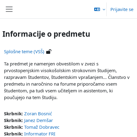
Preskoči na glavno vsebino
Prijavite se
Stransko polje
Informacije o predmetu
Splošne teme (VSŠ)
Ta predmet je namenjen obvestilom v zvezi s
prvostopenjskim visokošolskim strokovnim študijem,
razpravam študentov, študentskim vprašanjem... Članstvo v
predmetu in naročnino na forume priporočamo vsem
študentom, pa tudi vsem učiteljem in asistentom, ki
poučujejo na tem študiju.
Skrbnik:
Zoran Bosnić
Skrbnik:
Janez Demšar
Skrbnik:
Tomaž Dobravec
Skrbnik:
Informator FRI