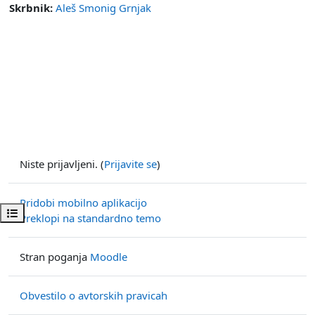
Skrbnik:
Aleš Smonig Grnjak
Niste prijavljeni. (
Prijavite se
)
Pridobi mobilno aplikacijo
Odpri kazalo predmeta
Preklopi na standardno temo
Stran poganja
Moodle
Obvestilo o avtorskih pravicah