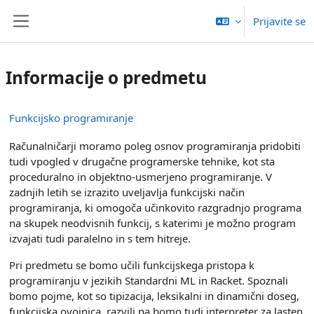
Preskoči na glavno vsebino
Prijavite se
Stransko polje
Informacije o predmetu
Funkcijsko programiranje
Računalničarji moramo poleg osnov programiranja pridobiti
tudi vpogled v drugačne programerske tehnike, kot sta
proceduralno in objektno-usmerjeno programiranje. V
zadnjih letih se izrazito uveljavlja funkcijski način
programiranja, ki omogoča učinkovito razgradnjo programa
na skupek neodvisnih funkcij, s katerimi je možno program
izvajati tudi paralelno in s tem hitreje.
Pri predmetu se bomo učili funkcijskega pristopa k
programiranju v jezikih Standardni ML in Racket. Spoznali
bomo pojme, kot so tipizacija, leksikalni in dinamični doseg,
funkcijska ovojnica, razvili pa bomo tudi interpreter za lasten