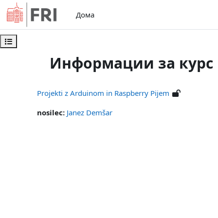
Оди до главна содржина
Дома
Open course index
Информации за курс
Projekti z Arduinom in Raspberry Pijem
nosilec:
Janez Demšar