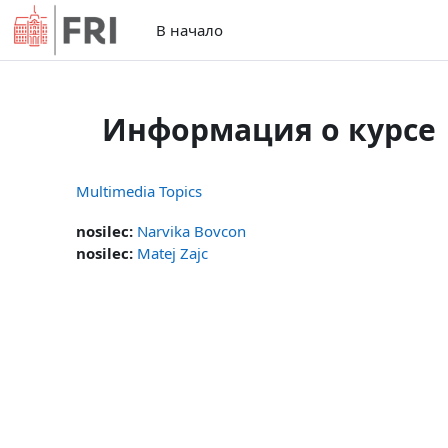
Перейти к основному содержанию
В начало
Информация о курсе
Multimedia Topics
nosilec:
Narvika Bovcon
nosilec:
Matej Zajc