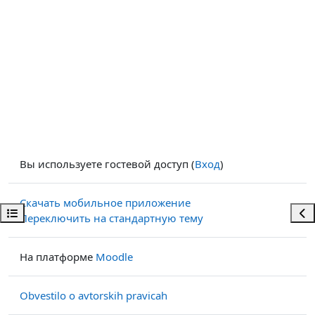
Вы используете гостевой доступ (
Вход
)
Скачать мобильное приложение
Открыть оглавление курса
Отк
Переключить на стандартную тему
На платформе
Moodle
Obvestilo o avtorskih pravicah