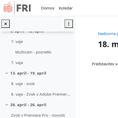
Preskoči na glavno vsebino
Domov
Koledar
6. vaja
vaja06.prproj
6. april - 12. april
Skrči
Nadzorna 
18. m
7. vaje
Multicam - posnetki
Osnute
7. vaja
Predstavitev v
13. april - 19. april
Skrči
8. vaje - zvok
8. vaje - Zvok v Adobe Premiere Pro
20. april - 26. april
Skrči
Zvok v Premiere Pro - novosti