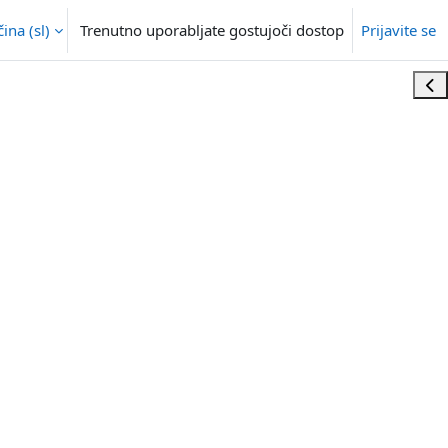
na ‎(sl)‎
Trenutno uporabljate gostujoči dostop
Prijavite se
Odp