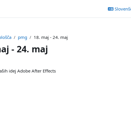
Slovenšči
plošča
pmg
18. maj - 24. maj
aj - 24. maj
k odseka
aših idej Adobe After Effects