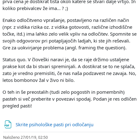
prva cena je dostikrat tista okoli katere se stvari dalje vrtijo. In
koliko prebivalcev že ima... ? ;)
Enako odločitveno vprašanje, postavljeno na različen način
(npr. z vidika rizika oz. z vidika gotovosti, različne izhodiščne
točke, itd.) ima lahko zelo velik vpliv na odločitev. Spomnite se
svojih odgovorov pri potapljajočih ladjah, ki ste jih reševali.
Gre za uokvirjanje problema (angl. framing the question).
Status quo. V človeški naravi je, da se raje držimo ustaljene
prakse kot da bi stvari spreminjali. A dostikrat se to ne splača,
zato je vredno premisliti, če nas naša podzavest ne zavaja. No,
letos bombonov žal v živo ni bilo.
O teh in še preostalih (tudi zelo pogostih in pomembnih)
pasteh si več preberite v povezavi spodaj. Podan je res odličen
pregled pasti!
Datoteka
Skrite psihološke pasti pri odločanju
Naloženo 27/01/19, 02:50