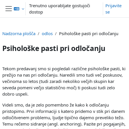
Preskoči na glavno vsebino
Trenutno uporabljate gostujoči
Prijavite
dostop
se
Stransko polje
Nadzorna plošča
odlos
Psihološke pasti pri odločanju
Psihološke pasti pri odločanju
Osnutek odseka
Tekom predavanj smo si pogledali različne psihološke pasti, ki
prežijo na nas pri odločanju. Naredili smo tudi več poskusov,
večinoma so letos (tudi zaradi nekoliko večjih skupin kar
seveda pomeni večjo statistično moč) ti poskusi tudi zelo
dobro uspeli.
Videli smo, da je zelo pomembno že kako k odločanju
pristopimo. Prvi informaciji s katero pridemo v stik pri danem
odločitvenem problemu, ljudje tipično dajemo preveliko težo.
Temu rečemo sidranje (angl. anchoring). Pazite pri pogajanjih,