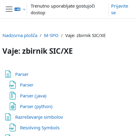
Preskoči na glavno vsebino
Trenutno uporabljate gostujoči
Prijavite
dostop
se
Stransko polje
Nadzorna plošča
M-SPO
Vaje: zbirnik SIC/XE
Vaje: zbirnik SIC/XE
Osnutek odseka
Stran
Parser
Datoteka
Parser
Datoteka
Parser (java)
Datoteka
Parser (python)
Stran
Razreševanje simbolov
Datoteka
Resolving Symbols