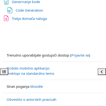
Stran
Generiranje kode
Datoteka
Code Generation
Tretja domača naloga
Trenutno uporabljate gostujoči dostop (
Prijavite se
)
Pridobi mobilno aplikacijo
Odpri kazalo predmeta
Odp
Preklopi na standardno temo
Stran poganja
Moodle
Obvestilo o avtorskih pravicah