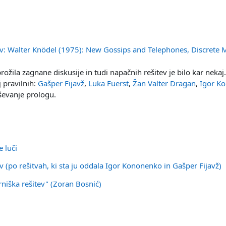
Datoteka
ev: Walter Knödel (1975): New Gossips and Telephones, Discrete
rožila zagnane diskusije in tudi napačnih rešitev je bilo kar nekaj.
j pravilnih:
Gašper Fijavž
,
Luka Fuerst
,
Žan Valter Dragan
,
Igor K
eševanje prologu.
Datoteka
e luči
v (po rešitvah, ki sta ju oddala Igor Kononenko in Gašper Fijavž)
Stran
rniška rešitev" (Zoran Bosnić)