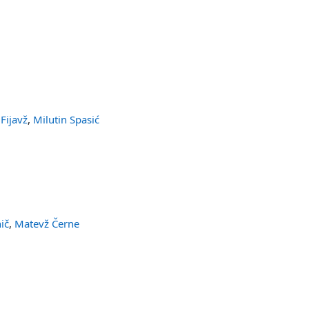
Fijavž
,
Milutin Spasić
ič
,
Matevž Černe