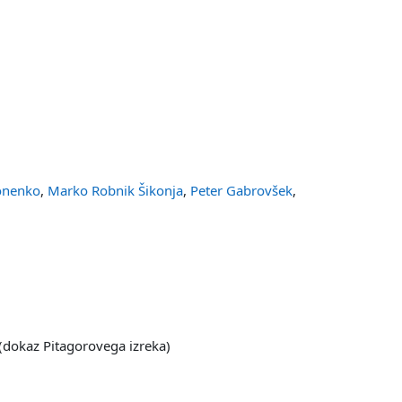
onenko
,
Marko Robnik Šikonja
,
Peter Gabrovšek
,
(dokaz Pitagorovega izreka)