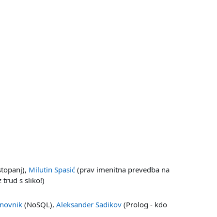
topanj),
Milutin Spasić
(prav imenitna prevedba na
trud s sliko!)
anovnik
(NoSQL),
Aleksander Sadikov
(Prolog - kdo