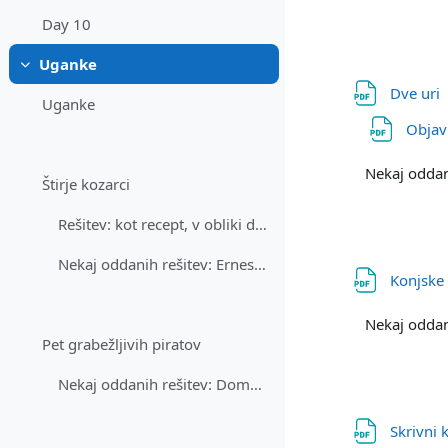
Day 10
Uganke
Skrči
Dve uri
Uganke
Objav
Nekaj oddan
Štirje kozarci
Rešitev: kot recept, v obliki drevesa.
Nekaj oddanih rešitev: Ernest Beličič, Jurij Mihel...
Konjske
Nekaj oddan
Pet grabežljivih piratov
Nekaj oddanih rešitev: Domen Šoberl, Ernest Beliči...
Skrivni 