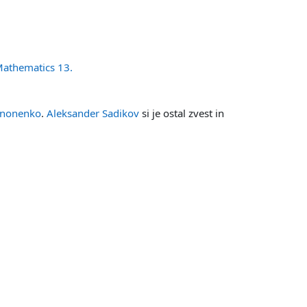
Datoteka
 Mathematics 13.
ononenko
.
Aleksander Sadikov
si je ostal zvest in
Datoteka