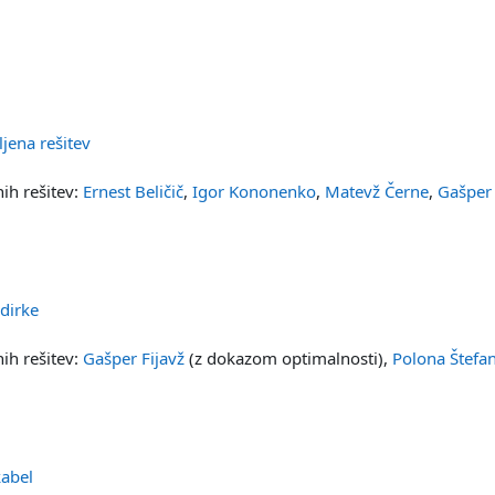
Datoteka
Datoteka
ljena rešitev
ih rešitev:
Ernest Beličič
,
Igor Kononenko
,
Matevž Černe
,
Gašper 
Datoteka
 dirke
ih rešitev:
Gašper Fijavž
(z dokazom optimalnosti),
Polona Štefan
Datoteka
kabel