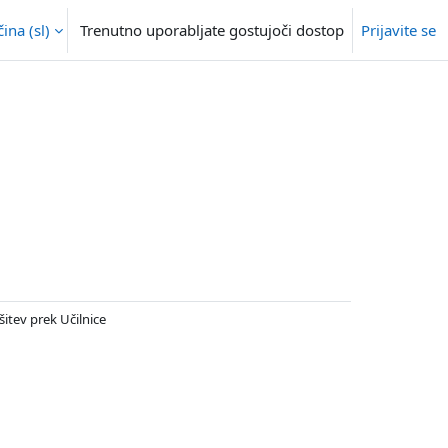
na ‎(sl)‎
Trenutno uporabljate gostujoči dostop
Prijavite se
itev prek Učilnice