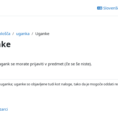
Slovenšči
plošča
uganka
Uganke
nke
k odseka
gank se morate prijaviti v predmet (če se še niste).
Forum
uganka; uganke so objavljene tudi kot naloge, tako da je mogoče oddati reš
Datoteka
ozarci