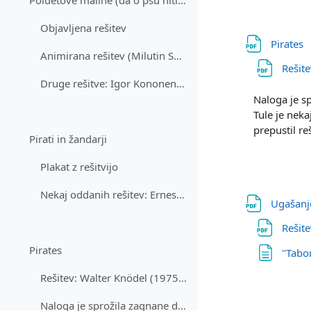
Poldetove maline (da o psu niti ne govorimo)
Objavljena rešitev
Pirates
Animirana rešitev (Milutin Spasić) - poslušaj z zvokom!
Rešit
Druge rešitve: Igor Kononenko, Gregor Weiss, Gašp...
Naloga je sp
Tule je neka
prepustil r
Pirati in žandarji
Plakat z rešitvijo
Nekaj oddanih rešitev: Ernest Beličič, Luka Fuerst...
Ugašanj
Rešite
Pirates
"Tabo
Rešitev: Walter Knödel (1975): New Gossips and Telephones, Discrete Mathematics 13.
Naloga je sprožila zagnane diskusije in tudi napač...