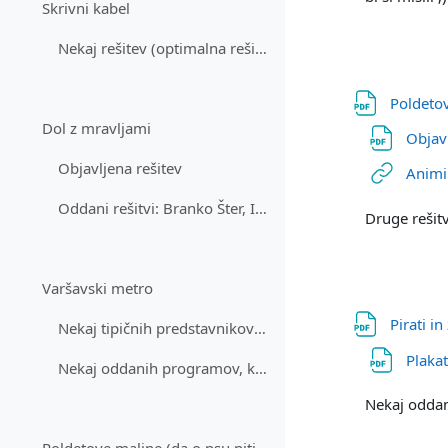
Skrivni kabel
Nekaj rešitev (optimalna rešitev problema še ni znana)
Poldetov
Dol z mravljami
Objav
Objavljena rešitev
Animir
Oddani rešitvi: Branko Šter, Igor Kononenko (rešit...
Druge rešit
Varšavski metro
Pirati i
Nekaj tipičnih predstavnikov oddanih rešitev: Erne...
Plakat
Nekaj oddanih programov, ki poiščejo rešitev: Jern...
Nekaj oddan