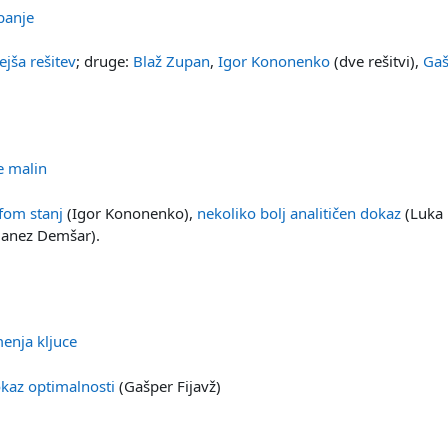
Datoteka
banje
jša rešitev
; druge:
Blaž Zupan
,
Igor Kononenko
(dve rešitvi),
Gaš
Datoteka
e malin
fom stanj
(Igor Kononenko),
nekoliko bolj analitičen dokaz
(Luka 
Janez Demšar).
Datoteka
menja kljuce
okaz optimalnosti
(Gašper Fijavž)