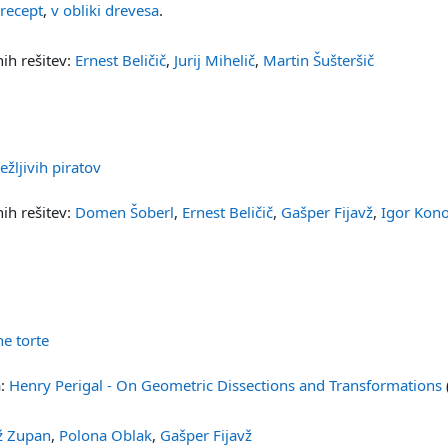
 recept
,
v obliki drevesa
.
ih rešitev:
Ernest Beličič
,
Jurij Mihelič
,
Martin Šušteršič
Datoteka
ežljivih piratov
ih rešitev:
Domen Šoberl
,
Ernest Beličič
,
Gašper Fijavž
,
Igor Kon
Datoteka
ne torte
a:
Henry Perigal - On Geometric Dissections and Transformations
ž Zupan
,
Polona Oblak
,
Gašper Fijavž