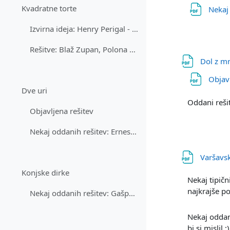
Kvadratne torte
Nekaj
Izvirna ideja: Henry Perigal - On Geometric Dissec...
Rešitve: Blaž Zupan, Polona Oblak, Gašper Fijavž
Dol z m
Objav
Dve uri
Oddani reši
Objavljena rešitev
Nekaj oddanih rešitev: Ernest Beličič, Igor Konone...
Varšavs
Konjske dirke
Nekaj tipič
najkrajše po
Nekaj oddanih rešitev: Gašper Fijavž (z dokazom op...
Nekaj oddan
bi si mislil ;)