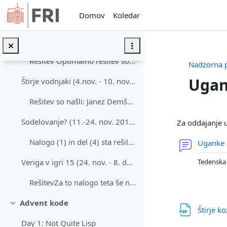
RešitevZa to nalogo teta še ni prejela rešitve.
Preskoči na glavno vsebino
Domov
Koledar
Štirje konji (28. okt.- 3. nov.)
Gradivo4
Rešitev Optimalno rešitev so našli: Jaka Bernard,...
Nadzorna 
Uga
Štirje vodnjaki (4.nov. - 10. nov. - Piškot)
Rešitev so našli: Janez Demšar, Andraž Jelenc, Kar...
Osnute
Sodelovanje? (11.-24. nov. 2016 - Piškot)
Za oddajanje u
Nalogo (1) in del (4) sta rešila Janez Demšar in&n...
Uganke
Tedenska 
Veriga v igri 15 (24. nov. - 8. dec. 2016 - Piškot) - dodani namigi
RešitevZa to nalogo teta še ni prejela prave rešit...
Advent kode
Skrči
Štirje k
Day 1: Not Quite Lisp