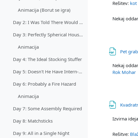
Rešitev:
kot
Animacija (Borut se igra)
Nekaj oddan
Day 2: I Was Told There Would Be No Math
Day 3: Perfectly Spherical Houses in a Vacuum
Animacija
Pet grab
Day 4: The Ideal Stocking Stuffer
Nekaj oddan
Day 5: Doesn't He Have Intern-Elves For This?
Rok Mohar
Day 6: Probably a Fire Hazard
Animacija
Kvadrat
Day 7: Some Assembly Required
Izvirna idej
Day 8: Matchsticks
Day 9: All in a Single Night
Rešitve:
Bla