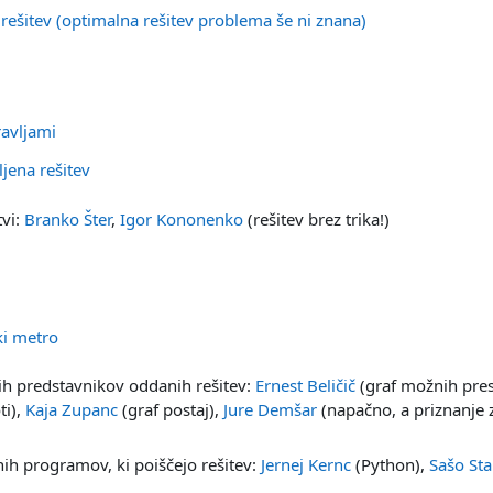
Datoteka
 rešitev (optimalna rešitev problema še ni znana)
Datoteka
ravljami
Datoteka
ljena rešitev
tvi:
Branko Šter
,
Igor Kononenko
(rešitev brez trika!)
Datoteka
ki metro
nih predstavnikov oddanih rešitev:
Ernest Beličič
(graf možnih pres
ti),
Kaja Zupanc
(graf postaj),
Jure Demšar
(napačno, a priznanje z 
ih programov, ki poiščejo rešitev:
Jernej Kernc
(Python),
Sašo St