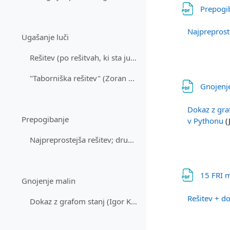
Prepogi
Najpreproste
Ugašanje luči
Rešitev (po rešitvah, ki sta ju oddala Igor Kononenko in Gašper Fijavž)
"Taborniška rešitev" (Zoran Bosnić)
Gnojenj
Dokaz z gra
Prepogibanje
v Pythonu
(
Najpreprostejša rešitev; druge: Blaž Zupan, Igor K...
15 FRI 
Gnojenje malin
Rešitev + d
Dokaz z grafom stanj (Igor Kononenko), nekoliko b...