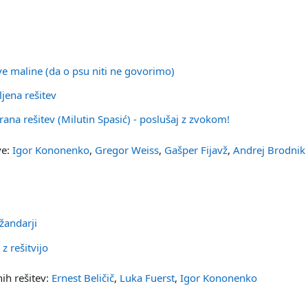
Datoteka
e maline (da o psu niti ne govorimo)
Datoteka
ljena rešitev
URL
ana rešitev (Milutin Spasić) - poslušaj z zvokom!
ve:
Igor Kononenko
,
Gregor Weiss
,
Gašper Fijavž
,
Andrej Brodnik
Datoteka
n žandarji
Datoteka
 z rešitvijo
ih rešitev:
Ernest Beličič
,
Luka Fuerst
,
Igor Kononenko