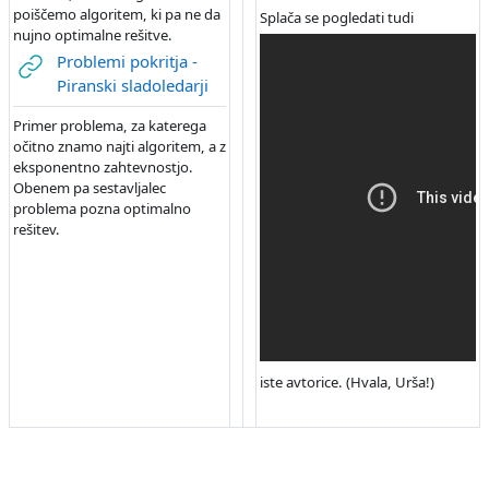
poiščemo algoritem, ki pa ne da
Splača se pogledati tudi
nujno optimalne rešitve.
Problemi pokritja -
URL
Piranski sladoledarji
Primer problema, za katerega
očitno znamo najti algoritem, a z
eksponentno zahtevnostjo.
Obenem pa sestavljalec
problema pozna optimalno
rešitev.
iste avtorice. (Hvala, Urša!)