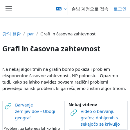
메인 콘텐츠로 건너뛰기
손님 계정으로 접속
로그인
측면 패널
강의 현황
par
Grafi in časovna zahtevnost
Grafi in časovna zahtevnost
섹션 개요
Na nekaj algoritmih na grafih bomo pokazali problem
eksponentne časovne zahtevnosti, NP polnosti... Opazimo
tudi, kako se lahko navidez povsem različni problemi
prevedejo na isti problem, ki ga rešujemo z istim algoritmom.
Nekaj videov
Barvanje
zemljevidov - Ubogi
Video o barvanju
URL
geograf
grafov, dobljenih s
URL
sekajočo se krivuljo
Problem, za katerega lahko hitro