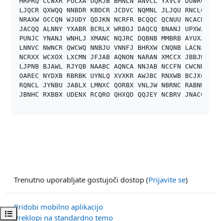
MRPRQ CCWXR FOCXA UQRJB BMNLN ANVCL YXVCV DUWRC

LJQCR QXWQQ NNBDR KBDCR JCDVC NQMNL JLJQU RNCLC

NRAXW OCCQN WJUDY QDJKN NCRFR BCQQC QCNUU NCACN

JACQQ ALNNY YXABR BCRLX WRBOJ DAQCQ BNANJ UPXWJ

PUNJC YNANJ WNHLJ XMANC NQJRC DQBNB MMBRB AYUXJ

LNNVC NWNCR QWCWQ NNBJU VNNFJ BHRXW CNQNB LACNJ

NCRXX WCXOX LXCMN JFJAB AQNON NARAN XMCCX JBBJW

LJPNB BJAWL RJYQB NAABC AQNCA NNJAB NCCFN CWCNH

OAREC NYDXB RBRBK UYNLQ XVXKR AWJBC RNXWB BCJXC

RQNCL JYNBU JABLX LMNXC QORBX VNLJW NBRNC RABNW

Trenutno uporabljate gostujoči dostop (
Prijavite se
)
Pridobi mobilno aplikacijo
Odpri kazalo predmeta
Preklopi na standardno temo