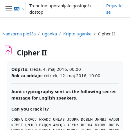
Preskoči na glavno vsebino
Trenutno uporabljate gostujoči
Prijavite
dostop
se
Stransko polje
Nadzorna plošča
uganka
Kripto uganke
Cipher II
Cipher II
Zahteve zaključka
Odprto:
sreda, 4. maj 2016, 00.00
Rok za oddajo:
četrtek, 12. maj 2016, 10.00
Aunt cryptography sent us the following secret
message for English speakers.
Can you crack it?
CQBNA DXVQJ WXADC UNLAS JDURR DCBLM JNNBJ AADDB

NJMCF QNJLR BYQQN ANCQB JCYHX RDJUA NYDBC RWCPA
