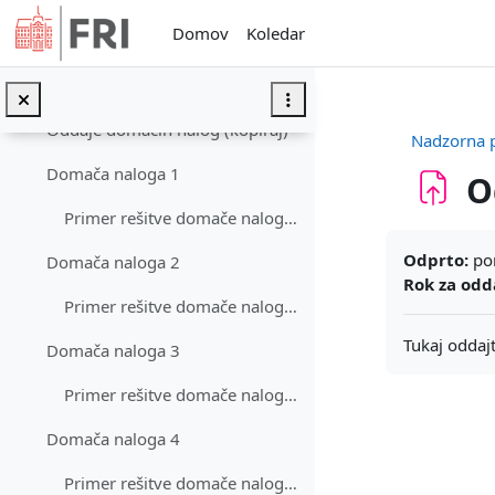
Preskoči na glavno vsebino
Domov
Koledar
Kako pisati kodo v go
Video vodič za go
Oddaje domačih nalog (kopiraj)
Nadzorna 
Domača naloga 1
O
Primer rešitve domače naloge 1
Zahteve zak
Odprto:
pon
Domača naloga 2
Rok za odd
Primer rešitve domače naloge 2
Tukaj oddaj
Domača naloga 3
Primer rešitve domače naloge 3
Domača naloga 4
Primer rešitve domače naloge 4