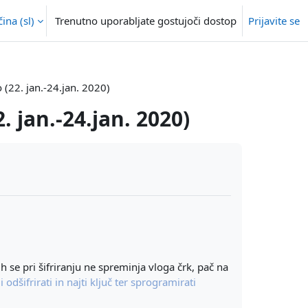
na ‎(sl)‎
Trenutno uporabljate gostujoči dostop
Prijavite se
 (22. jan.-24.jan. 2020)
. jan.-24.jan. 2020)
rih se
pri šifriranju
ne spreminja vloga črk, pač na
i odšifrirati
in najti ključ ter sprogramirati