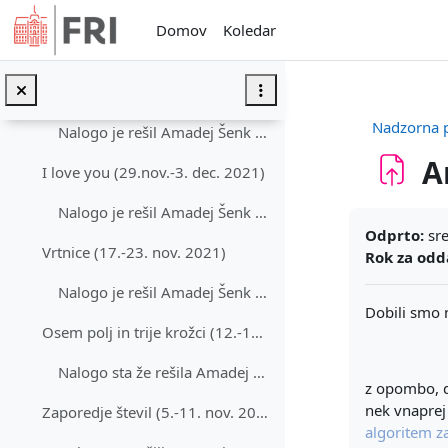
Preskoči na glavno vsebino
Še en zvočni zapis (12.-17. dec. 2021)
Domov
Koledar
Nalogo je rešil Amadej Šenk Juh!
Zvočni zapis (6.-10. dec. 2021)
Nadzorna 
Nalogo je rešil Amadej Šenk Juh (kopiraj)
A
I love you (29.nov.-3. dec. 2021)
Nalogo je rešil Amadej Šenk Juh:
Zahteve zak
Odprto:
sre
Vrtnice (17.-23. nov. 2021)
Rok za odd
Nalogo je rešil Amadej Šenk Juh:purple pulper (13 ... (kopiraj)
Dobili smo
Osem polj in trije krožci (12.-16. nov. 2021)
Nalogo sta že rešila Amadej Šenk Juh in Aljaž Erzi... (kopiraj)
z opombo, d
nek vnaprej
Zaporedje števil (5.-11. nov. 2021)
algoritem za