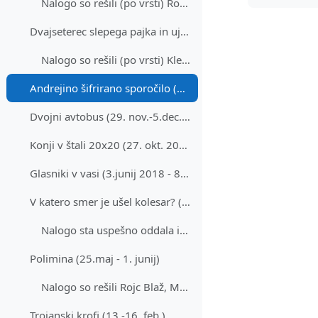
Nalogo so rešili (po vrsti) Rok Cej, Urban Novak i... (kopiraj)
Dvajseterec slepega pajka in ujeta muha (3.-11.dec. 2020)
Nalogo so rešili (po vrsti) Klemen Jan Enova, Mati... (kopiraj)
Andrejino šifrirano sporočilo (22. jan.-24.jan. 2020)
Dvojni avtobus (29. nov.-5.dec. 2019)
Konji v štali 20x20 (27. okt. 2018 - 8. nov. 2019)
Glasniki v vasi (3.junij 2018 - 8. nov. 2019)
V katero smer je ušel kolesar? (11. - 25. okt.)
Nalogo sta uspešno oddala in rešila Rok Cej in Urb...
Polimina (25.maj - 1. junij)
Nalogo so rešili Rojc Blaž, Matej Poberžnik in Gaš... (kopiraj) (kopiraj)
Trojanski krofi (13.-16. feb.)