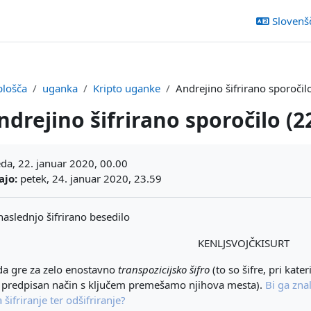
Slovenšči
plošča
uganka
Kripto uganke
Andrejino šifrirano sporočilo
ndrejino šifrirano sporočilo (22
ljučka
da, 22. januar 2020, 00.00
ajo:
petek, 24. januar 2020, 23.59
naslednjo šifrirano besedilo
KENLJSVOJČKISURT
a gre za zelo enostavno
transpozicijsko šifro
(to so šifre, pri kate
 predpisan način s ključem premešamo njihova mesta).
Bi ga znal
 šifriranje ter odšifriranje?