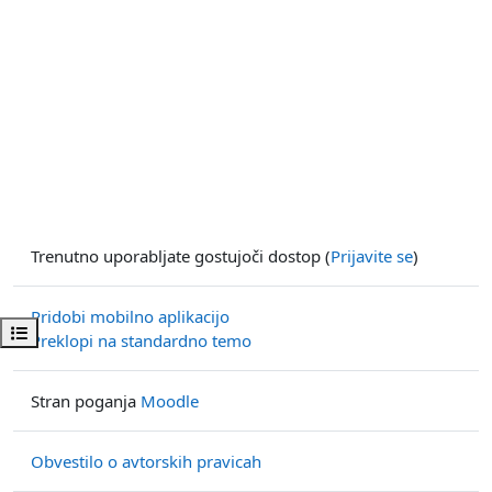
Trenutno uporabljate gostujoči dostop (
Prijavite se
)
Pridobi mobilno aplikacijo
Odpri kazalo predmeta
Preklopi na standardno temo
Stran poganja
Moodle
Obvestilo o avtorskih pravicah