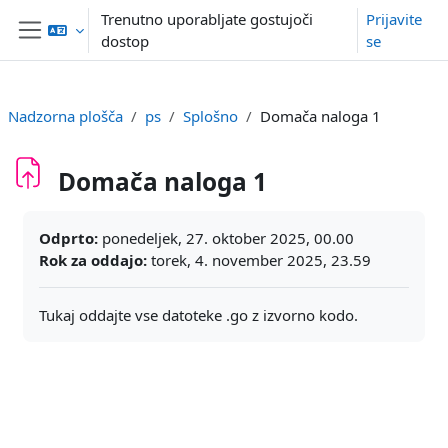
Preskoči na glavno vsebino
Trenutno uporabljate gostujoči
Prijavite
dostop
se
Stransko polje
Nadzorna plošča
ps
Splošno
Domača naloga 1
Domača naloga 1
Zahteve zaključka
Odprto:
ponedeljek, 27. oktober 2025, 00.00
Rok za oddajo:
torek, 4. november 2025, 23.59
Tukaj oddajte vse datoteke .go z izvorno kodo.